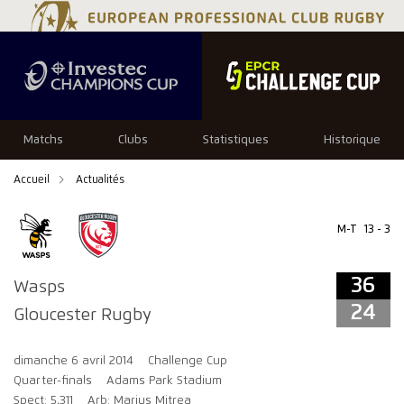
36
24
Matchs
Clubs
Statistiques
Historique
Accueil
Actualités
M-T
13 - 3
36
Wasps
24
Gloucester Rugby
dimanche 6 avril 2014
Challenge Cup
Quarter-finals
Adams Park Stadium
Spect: 5,311
Arb: Marius Mitrea