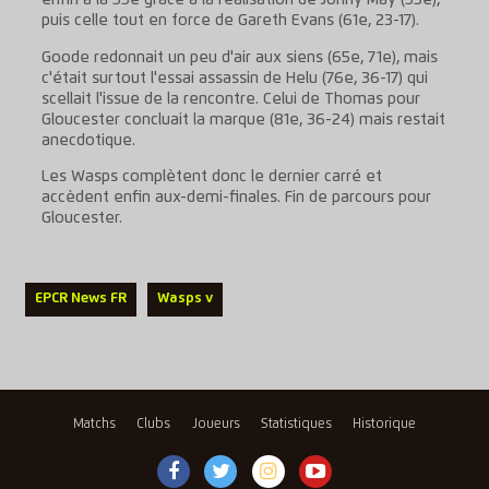
enfin à la 55e grâce à la réalisation de Jonny May (55e),
puis celle tout en force de Gareth Evans (61e, 23-17).
Goode redonnait un peu d'air aux siens (65e, 71e), mais
c'était surtout l'essai assassin de Helu (76e, 36-17) qui
scellait l'issue de la rencontre. Celui de Thomas pour
Gloucester concluait la marque (81e, 36-24) mais restait
anecdotique.
Les Wasps complètent donc le dernier carré et
accèdent enfin aux-demi-finales. Fin de parcours pour
Gloucester.
EPCR News FR
Wasps v
Matchs
Clubs
Joueurs
Statistiques
Historique