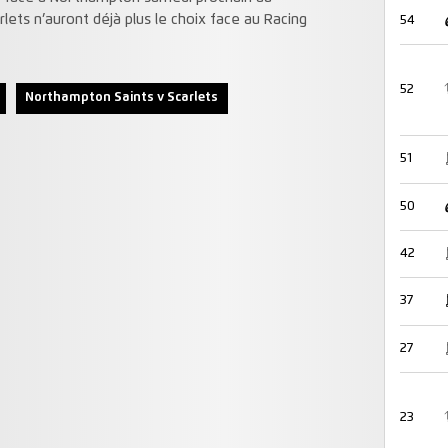
lets n’auront déjà plus le choix face au Racing
54
52
Northampton Saints v Scarlets
51
50
42
37
27
23