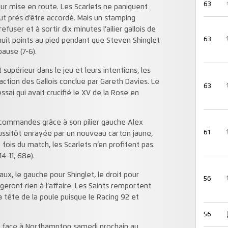
63
ur mise en route. Les Scarlets ne paniquent
ut près d’être accordé. Mais un stamping
fuser et à sortir dix minutes l’ailier gallois de
63
it points au pied pendant que Steven Shinglet
pause (7-6).
upérieur dans le jeu et leurs intentions, les
ction des Gallois conclue par Gareth Davies. Le
63
ssai qui avait crucifié le XV de la Rose en
s commandes grâce à son pilier gauche Alex
61
ussitôt enrayée par un nouveau carton jaune,
fois du match, les Scarlets n’en profitent pas.
14-11, 68e).
aux, le gauche pour Shinglet, le droit pour
56
eront rien à l’affaire. Les Saints remportent
a tête de la poule puisque le Racing 92 et
56
n face à Northampton samedi prochain au