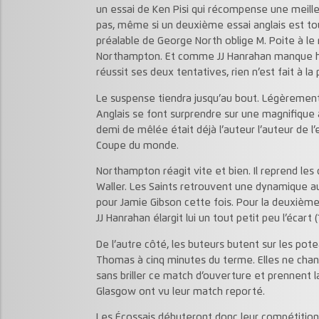
un essai de Ken Pisi qui récompense une meille
pas, même si un deuxième essai anglais est to
préalable de George North oblige M. Poite à le re
Northampton. Et comme JJ Hanrahan manque hu
réussit ses deux tentatives, rien n’est fait à la 
Le suspense tiendra jusqu’au bout. Légèrement s
Anglais se font surprendre sur une magnifique a
demi de mêlée était déjà l’auteur l’auteur de l’e
Coupe du monde.
Northampton réagit vite et bien. Il reprend le
Waller. Les Saints retrouvent une dynamique a
pour Jamie Gibson cette fois. Pour la deuxième 
JJ Hanrahan élargit lui un tout petit peu l’écart (
De l’autre côté, les buteurs butent sur les pote
Thomas à cinq minutes du terme. Elles ne chang
sans briller ce match d’ouverture et prennent l
Glasgow ont vu leur match reporté.
Les Écossais débuteront donc leur compétitio