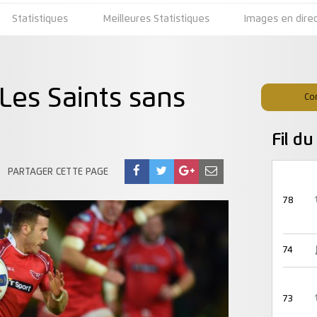
Statistiques
Meilleures Statistiques
Images en dire
es Saints sans
Co
Fil d
PARTAGER CETTE PAGE
78
74
73