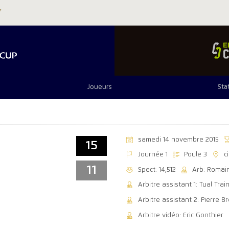
Joueurs
Sta
samedi 14 novembre 2015
15
Journée 1
Poule 3
c
11
Spect: 14,512
Arb: Romain
Arbitre assistant 1: Tual Train
Arbitre assistant 2: Pierre B
Arbitre vidéo: Eric Gonthier