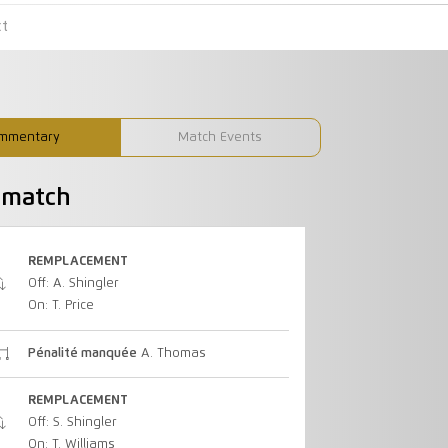
ct
mmentary
Match Events
u match
REMPLACEMENT
Off: A. Shingler
On: T. Price
Pénalité manquée
A. Thomas
REMPLACEMENT
Off: S. Shingler
On: T. Williams