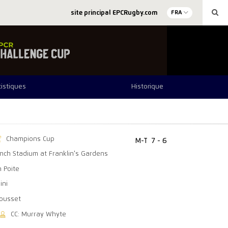
site principal EPCRugby.com
FRA
tistiques
Historique
Champions Cup
M-T
7 - 6
inch Stadium at Franklin's Gardens
 Poite
ini
rousset
CC: Murray Whyte