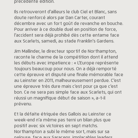
précédente édition.
Ils retrouveront d’ailleurs le club Ciel et Blanc, sans
doute renforcé alors par Dan Carter, courant
décembre avec un fort goût de revanche en bouche.
Pour arriver à ce double duel en position de force,
l’accident sera déjà prohibé dès cette entame face
aux Scarlets, samedi, au stade Franklin’s Gardens.
Jim Mallinder, le directeur sportif de Northampton,
raconte le charme de la compétition dont il attend
les débuts avec impatience : « L’Europe représente
toujours beaucoup pour nous. On a déjà remporté
cette épreuve et disputé une finale mémorable face
au Leinster en 2011, malheureusement perdue. C’est
une épreuve très dure mais c’est pour ça que c’est
bon. Ce ne sera pas simple face aux Scarlets, qui ont
réussi un magnifique début de saison », a-t-il
prévenu.
Et la défaite étriquée des Gallois au Leinster ce
week-end n’a même pas terni un bilan plus que
positif avec six victoires en sept matchs.
Northampton a subi le même sort, mais sur sa
pelouse, face aux Saracens, implacables leaders,