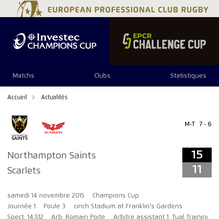
15
11
Matchs
Clubs
Statistiques
Accueil
Actualités
M-T
7 - 6
15
Northampton Saints
11
Scarlets
samedi 14 novembre 2015
Champions Cup
Journée 1
Poule 3
cinch Stadium at Franklin's Gardens
Spect: 14,512
Arb: Romain Poite
Arbitre assistant 1: Tual Trainini