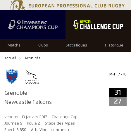
31
27
Matchs
Clubs
Statistiques
Historique
Accueil
Actualités
M-T
7 - 10
31
Grenoble
27
Newcastle Falcons
vendredi 13 janvier 2017
Challenge Cup
Journée 5
Poule 2
Stade des Alpes
Spect: 6,850
Arb: Vlad Iordachescu