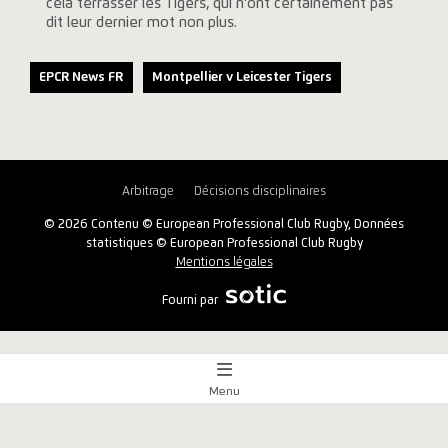
cela terrasser les Tigers, qui n'ont certainement pas
dit leur dernier mot non plus.
EPCR News FR
Montpellier v Leicester Tigers
Arbitrage
Décisions disciplinaires
© 2026 Contenu © European Professional Club Rugby, Données
statistiques © European Professional Club Rugby
Mentions légales
Fourni par
Menu
Aperçu
x