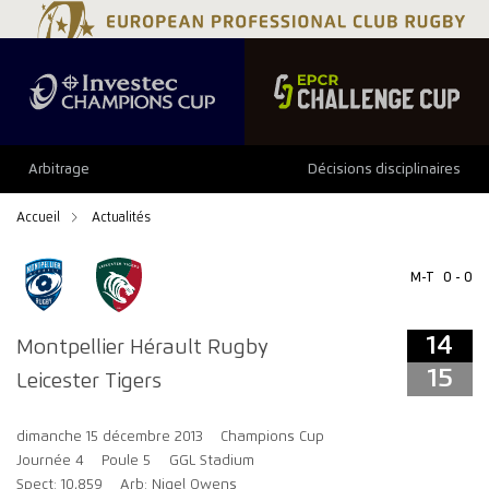
14
15
Arbitrage
Décisions disciplinaires
Accueil
Actualités
M-T
0 - 0
14
Montpellier Hérault Rugby
15
Leicester Tigers
dimanche 15 décembre 2013
Champions Cup
Journée 4
Poule 5
GGL Stadium
Spect: 10,859
Arb: Nigel Owens