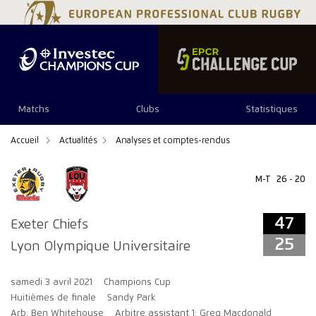
47
25
Matchs
Clubs
Statistiques
Accueil
Actualités
Analyses et comptes-rendus
M-T
26 - 20
47
Exeter Chiefs
25
Lyon Olympique Universitaire
samedi 3 avril 2021
Champions Cup
Huitièmes de finale
Sandy Park
Arb: Ben Whitehouse
Arbitre assistant 1: Greg Macdonald