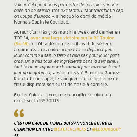
valeur. Cela peut nous permettre de basculer sur une
belle fin de saison, très excitante. Il faut franchir un cap
en Coupe d’Europe
», a indiqué le demi de mêlée
lyonnais Baptiste Couilloud.
Auteur d’un très gros match le week-end dernier en
TOP 14,
avec une large victoire sur le RC Toulon
(54-16)
, le LOU a démontré qu’il avait de sérieux
arguments à revendre. «
Lyon va se déplacer pour
jouer comme il sait le faire et non pas pour jouer petit
bras. On a mis tous les ingrédients dans la semaine
.
Il
faut faire un super match samedi pour montrer à tout
le monde qu’on a grandi
», a insisté Francisco Gomez-
Kodela. Pour rappel, le vainqueur de ce huitième de
finale disputera son quart de finale à domicile.
Exeter Chiefs – Lyon, une rencontre à suivre en
direct sur beINSPORTS
C’EST UN CHOC DE TITANS QUI S’ANNONCE ENTRE LE
CHAMPION EN TITRE
@EXETERCHIEFS
ET
@LELOURUGBY
👀