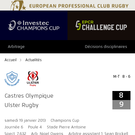
8
9
Arbitrage
Décisions disciplinaires
Accueil
Actualités
M-T
8 - 6
8
Castres Olympique
9
Ulster Rugby
samedi 19 janvier 2013
Champions Cup
Journée 6
Poule 4
Stade Pierre Antoine
Spect: 7,632
Arb: Nigel Owens
Arbitre assistant 1: Sean Brickell