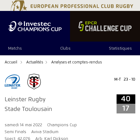
40
17
Matchs
Clubs
Statistiques
Accueil
Actualités
Analyses et comptes-rendus
M-T
23 - 10
40
Leinster Rugby
17
Stade Toulousain
samedi 14 mai 2022
Champions Cup
Semi Finals
Aviva Stadium
Spect: 42,076
Arb: Karl Dickson