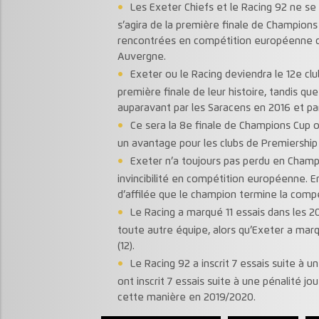
Les Exeter Chiefs et le Racing 92 ne se
s’agira de la première finale de Champion
rencontrées en compétition européenne de
Auvergne.
Exeter ou le Racing deviendra le 12e clu
première finale de leur histoire, tandis qu
auparavant par les Saracens en 2016 et par
Ce sera la 8e finale de Champions Cup 
un avantage pour les clubs de Premiership
Exeter n’a toujours pas perdu en Champio
invincibilité en compétition européenne. En
d’affilée que le champion termine la compé
Le Racing a marqué 11 essais dans les 2
toute autre équipe, alors qu’Exeter a marq
(12).
Le Racing 92 a inscrit 7 essais suite à u
ont inscrit 7 essais suite à une pénalité jo
cette manière en 2019/2020.