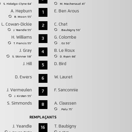
S. Hidalgo-Clyne 64'
M. Machenaud 41'
A. Hepburn
E. Ben Arous
1
B. Moon 55'
L. Cowan-Dickie
C. Chat
2
J. Yeandle 55'
. Baubigny 50'
H. Williams
G. Colombe
3
T. Francis 55'
. Oz 50'
J. Gray
B. Le Roux
4
S. Skinner 58'
D. Ryan 66'
J. Hill
D. Bird
5
D. Ewers
W. Lauret
6
J. Vermeulen
F. Sanconnie
7
J. Kirsten 55'
S. Simmonds
A. Claassen
8
. Palu 75'
REMPLAÇANTS
J. Yeandle
T. Baubigny
16