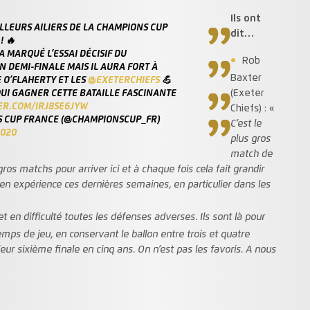
Ils ont
LLEURS AILIERS DE LA CHAMPIONS CUP
dit…
! 🔥
A MARQUÉ L’ESSAI DÉCISIF DU
Rob
N DEMI-FINALE MAIS IL AURA FORT À
Baxter
 O’FLAHERTY ET LES
@EXETERCHIEFS
💪
UI GAGNER CETTE BATAILLE FASCINANTE
(Exeter
TER.COM/IRJ8SE6JYW
Chiefs) : «
 CUP FRANCE (@CHAMPIONSCUP_FR)
C’est le
2020
plus gros
match de
s matchs pour arriver ici et à chaque fois cela fait grandir
en expérience ces dernières semaines, en particulier dans les
 en difficulté toutes les défenses adverses. Ils sont là pour
emps de jeu, en conservant le ballon entre trois et quatre
 leur sixième finale en cinq ans. On n’est pas les favoris. A nous