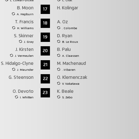
L. Cowan-Dickie
C. Chat
B. Moon
H. Kolingar
17
A. Hepburn
T. Francis
A. Oz
18
H. Williams
. Colombe
S. Skinner
D. Ryan
19
J. Gray
B. Le Roux
J. Kirsten
B. Palu
20
J. Vermeulen
A. Claassen
S. Hidalgo-Clyne
M. Machenaud
21
J. Maunder
. Iribaren
G. Steenson
O. Klemenczak
22
V. Vakatawa
O. Devoto
K. Beale
23
I. Whitten
S. Zebo