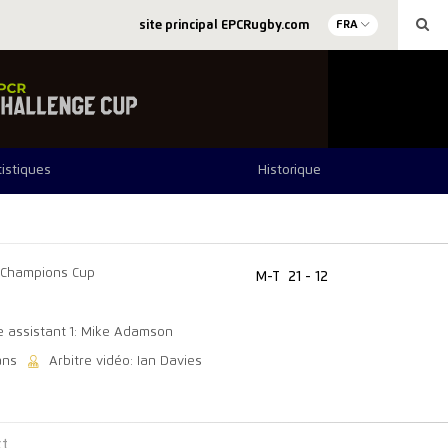
site principal EPCRugby.com
FRA
tistiques
Historique
Champions Cup
M-T
21 - 12
re assistant 1: Mike Adamson
ans
Arbitre vidéo: Ian Davies
ct