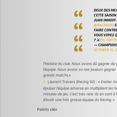
DEUX DES MEI
CETTE SAISON 
JUAN IMHOFF 
@RACING92
E
FAIRE CONTRE
VOUS VOYEZ Q
? ⚔️
PIC.TWIT
— CHAMPIONS
OCTOBER 14, 
l’histoire du club
.
Nous avons dû gagner de gro
l’équipe. Nous avons vu nos joueurs gagner 
grands matchs.
»
Laurent Travers (Racing 92) : «
Exeter met
épuiser l’équipe adverse en multipliant les t
minutes de jeu. C’est très rare. Ils en sont à
d’avoir une très grosse équipe du Racing.
»
Points clés