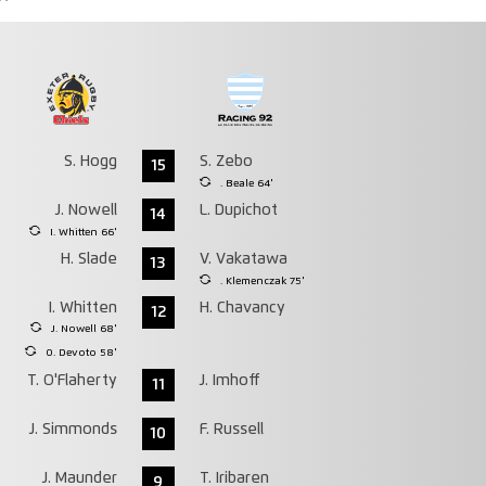
S. Hogg
S. Zebo
15
. Beale 64'
J. Nowell
L. Dupichot
14
I. Whitten 66'
H. Slade
V. Vakatawa
13
. Klemenczak 75'
I. Whitten
H. Chavancy
12
J. Nowell 68'
O. Devoto 58'
T. O'Flaherty
J. Imhoff
11
J. Simmonds
F. Russell
10
J. Maunder
T. Iribaren
9