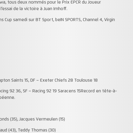
atawa, tous deux nommés pour le Prix EPCR du Joueur
’essai de la victoire à Juan Imhoff.
ns Cup samedi sur BT Sport, beIN SPORTS, Channel 4, Virgin
pton Saints 15, DF – Exeter Chiefs 28 Toulouse 18
ing 92 36, SF – Racing 92 19 Saracens 15Record en tête-à-
opéenne.
nds (35), Jacques Vermeulen (15)
naud (43), Teddy Thomas (30)