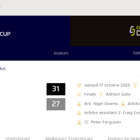
Joueurs
Sta
dus
samedi 17 octobre 2020
31
Finale
Ashton Gate
27
Arb: Nigel Owens
Arbit
Arbitre assistant 2: Craig Ev
CC: Peter Ferguson
Statistiques
Meilleures Statistiques
Images en dire