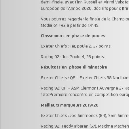
demi-finale, avec Finn Russell et Virimi Vak
Européen de l’Année 2020, décisifs pour offrir l
Vous pourrez regarder la finale de la Champio
Media et FR2 à partir de 17h45.
Classement en phase de poules
Exeter Chiefs : 1er, poule 2, 27 points.
Racing 92 : 1er, Poule 4, 23 points.
Résultats en phase éliminatoire
Exeter Chiefs : QF – Exeter Chiefs 38 Northam
Racing 92: QF – ASM Clermont Auvergne 27 Rac
têtePremière rencontre en compétition eur
Meilleurs marqueurs 2019/20
Exeter Chiefs : Joe Simmonds (84), Sam Simmo
Racing 92: Teddy Iribaren (57), Maxime Mache