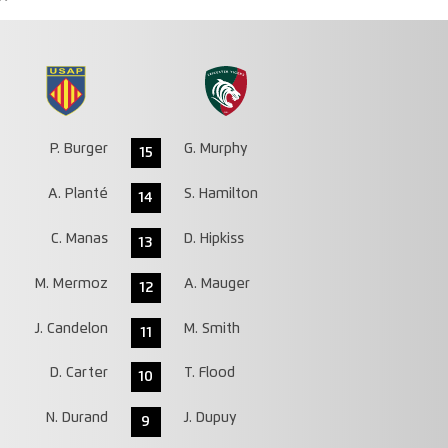
P. Burger
G. Murphy
15
A. Planté
S. Hamilton
14
C. Manas
D. Hipkiss
13
M. Mermoz
A. Mauger
12
J. Candelon
M. Smith
11
D. Carter
T. Flood
10
N. Durand
J. Dupuy
9