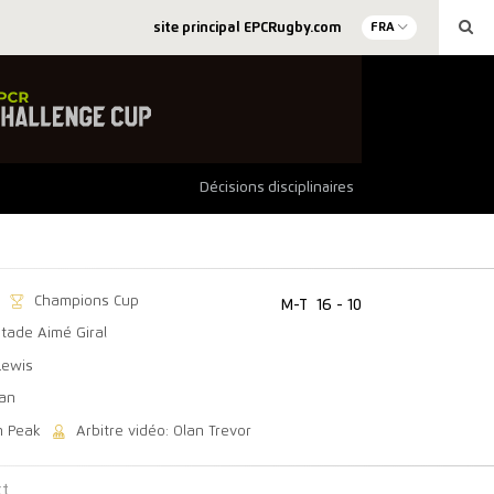
site principal EPCRugby.com
FRA
Décisions disciplinaires
Champions Cup
M-T
16 - 10
Stade Aimé Giral
Lewis
gan
n Peak
Arbitre vidéo: Olan Trevor
ct