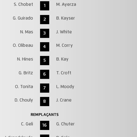
S. Chobet
M. Ayerza
1
G. Guirado
B. Kayser
2
N. Mas
J. White
3
O. Olibeau
M. Corry
4
N. Hines
B. Kay
5
G. Britz
T. Croft
6
O. Tonita
L. Moody
7
D. Chouly
J. Crane
8
REMPLAÇANTS
C. Geli
G. Chuter
16