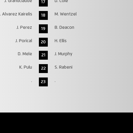
J. Grandclaude
D. Cole
17
. Alvarez Kairelis
M. Wentzel
18
J. Perez
B. Deacon
19
J. Porical
H. Ellis
20
D. Mele
J. Murphy
21
K. Pulu
S. Rabeni
22
.
.
23