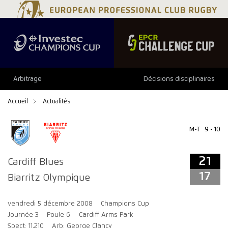
21
17
Arbitrage
Décisions disciplinaires
Accueil
Actualités
M-T
9 - 10
21
Cardiff Blues
17
Biarritz Olympique
vendredi 5 décembre 2008
Champions Cup
Journée 3
Poule 6
Cardiff Arms Park
Spect: 11,210
Arb: George Clancy