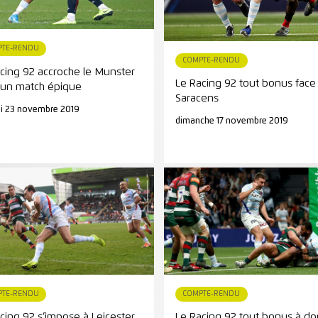
PTE-RENDU
COMPTE-RENDU
cing 92 accroche le Munster
Le Racing 92 tout bonus face
 un match épique
Saracens
i 23 novembre 2019
dimanche 17 novembre 2019
PTE-RENDU
COMPTE-RENDU
cing 92 s’impose à Leicester
Le Racing 92 tout bonus à do