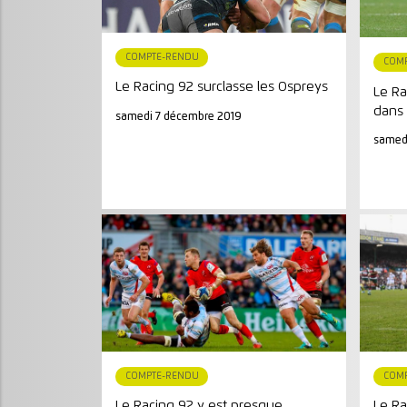
COMPTE-RENDU
COM
Le Racing 92 surclasse les Ospreys
Le Ra
dans
samedi 7 décembre 2019
samed
COMPTE-RENDU
COM
Le Racing 92 y est presque
Le Ra