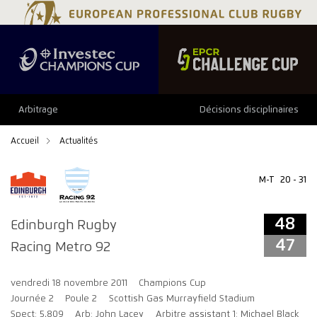
48
47
Arbitrage
Décisions disciplinaires
Accueil
Actualités
M-T
20 - 31
48
Edinburgh Rugby
47
Racing Metro 92
vendredi 18 novembre 2011
Champions Cup
Journée 2
Poule 2
Scottish Gas Murrayfield Stadium
Spect: 5,809
Arb: John Lacey
Arbitre assistant 1: Michael Black