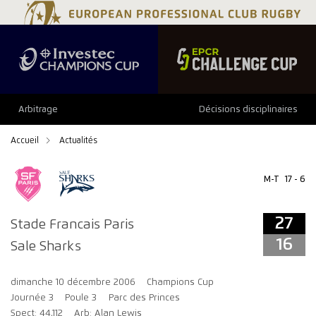
27
16
Arbitrage
Décisions disciplinaires
Accueil
Actualités
M-T
17 - 6
27
Stade Francais Paris
16
Sale Sharks
dimanche 10 décembre 2006
Champions Cup
Journée 3
Poule 3
Parc des Princes
Spect: 44,112
Arb: Alan Lewis