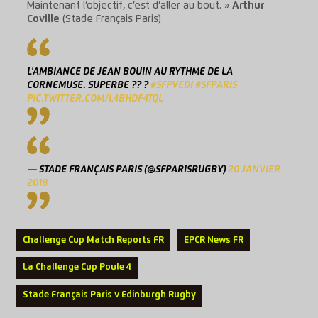
Maintenant l’objectif, c’est d’aller au bout. »
Arthur
Coville
(Stade Français Paris)
L'AMBIANCE DE JEAN BOUIN AU RYTHME DE LA
CORNEMUSE. SUPERBE ?? ?
#SFPVEDI
#SFPARIS
PIC.TWITTER.COM/L4BHDF4TQL
— STADE FRANÇAIS PARIS (@SFPARISRUGBY)
20 JANVIER
2018
Challenge Cup Match Reports FR
EPCR News FR
La Challenge Cup Poule 4
Stade Français Paris v Edinburgh Rugby