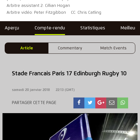
Arbitre assistant 2: Cillian Hogan
Arbitre vidéo: Peter Fitzgibbon
CC: Chris Catling
Aperçu
Compte-rendu
Statistiques
Meilleure
Article
Commentary
Match Events
Stade Francais Paris 17 Edinburgh Rugby 10
samedi 20 janvier 2018
22:13 (GMT)
PARTAGER CETTE PAGE