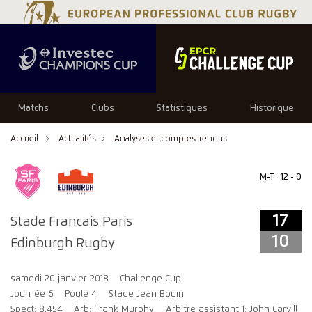
17
10
Matchs
Clubs
Statistiques
Historique
Accueil
Actualités
Analyses et comptes-rendus
M-T
12 - 0
17
Stade Francais Paris
10
Edinburgh Rugby
samedi 20 janvier 2018
Challenge Cup
Journée 6
Poule 4
Stade Jean Bouin
Spect: 8,454
Arb: Frank Murphy
Arbitre assistant 1: John Carvill