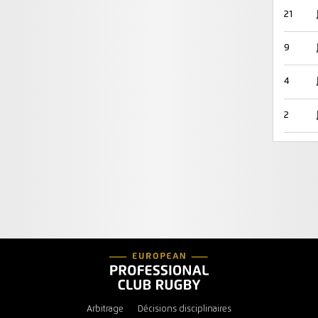
21
9
4
2
Arbitrage
Décisions disciplinaires