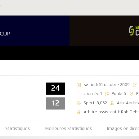
samedi 10 octobre 2009
24
Journée 1
Poule 6
P
12
Spect: 8,062
Arb: Andre
Arbitre assistant 1: Rob Deb
Statistiques
Meilleures Statistiques
Images en dire