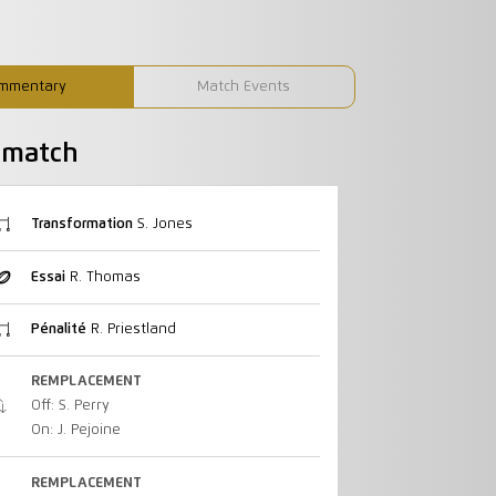
mmentary
Match Events
u match
Transformation
S. Jones
Essai
R. Thomas
Pénalité
R. Priestland
REMPLACEMENT
Off: S. Perry
On: J. Pejoine
REMPLACEMENT