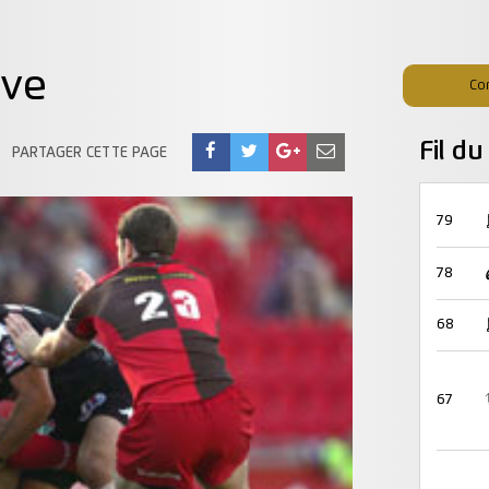
ive
Co
Fil d
PARTAGER CETTE PAGE
79
78
68
67