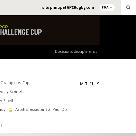
site principal EPCRugby.com
FRA
Décisions disciplinaires
Champions Cup
M-T
11 - 9
arc y Scarlets
w Small
ney
Arbitre assistant 2: Paul Dix
ct