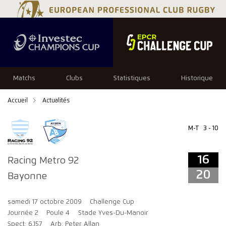
16
20
Matchs
Clubs
Statistiques
Historique
Accueil
Actualités
M-T
3 - 10
16
Racing Metro 92
20
Bayonne
samedi 17 octobre 2009
Challenge Cup
Journée 2
Poule 4
Stade Yves-Du-Manoir
Spect: 6,157
Arb: Peter Allan