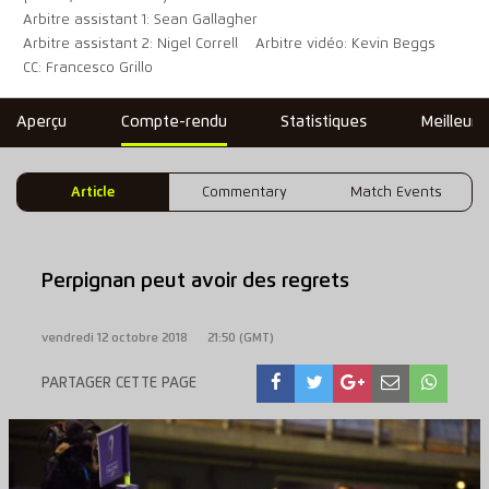
Arbitre assistant 1: Sean Gallagher
Arbitre assistant 2: Nigel Correll
Arbitre vidéo: Kevin Beggs
CC: Francesco Grillo
Aperçu
Compte-rendu
Statistiques
Meilleure
Article
Commentary
Match Events
Perpignan peut avoir des regrets
vendredi 12 octobre 2018
21:50 (GMT)
PARTAGER CETTE PAGE