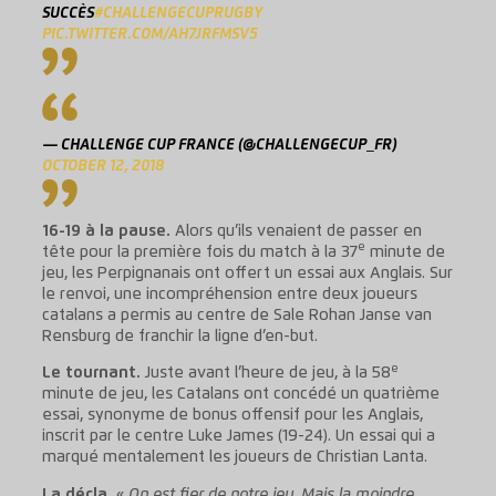
SUCCÈS
#CHALLENGECUPRUGBY
PIC.TWITTER.COM/AH7JRFMSV5
— CHALLENGE CUP FRANCE (@CHALLENGECUP_FR)
OCTOBER 12, 2018
16-19 à la pause.
Alors qu’ils venaient de passer en
e
tête pour la première fois du match à la 37
minute de
jeu, les Perpignanais ont offert un essai aux Anglais. Sur
le renvoi, une incompréhension entre deux joueurs
catalans a permis au centre de Sale Rohan Janse van
Rensburg de franchir la ligne d’en-but.
e
Le tournant.
Juste avant l’heure de jeu, à la 58
minute de jeu, les Catalans ont concédé un quatrième
essai, synonyme de bonus offensif pour les Anglais,
inscrit par le centre Luke James (19-24). Un essai qui a
marqué mentalement les joueurs de Christian Lanta.
La décla.
«
On est fier de notre jeu. Mais la moindre