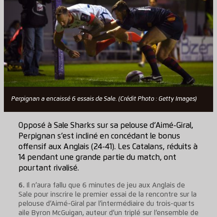
Perpignan a encaissé 6 essais de Sale. (Crédit Photo : Getty Images)
Opposé à Sale Sharks sur sa pelouse d’Aimé-Giral,
Perpignan s’est incliné en concédant le bonus
offensif aux Anglais (24-41). Les Catalans, réduits à
14 pendant une grande partie du match, ont
pourtant rivalisé.
6.
Il n’aura fallu que 6 minutes de jeu aux Anglais de
Sale pour inscrire le premier essai de la rencontre sur la
pelouse d’Aimé-Giral par l’intermédiaire du trois-quarts
aile Byron McGuigan, auteur d’un triplé sur l’ensemble de