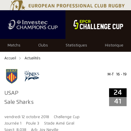
24
41
Matchs
Clubs
Statistiques
Historique
Accueil
Actualités
M-T
16 - 19
24
USAP
41
Sale Sharks
vendredi 12 octobre 2018
Challenge Cup
Journée 1
Poule 3
Stade Aimé Giral
Spect: 8,038
Arb: Joy Neville