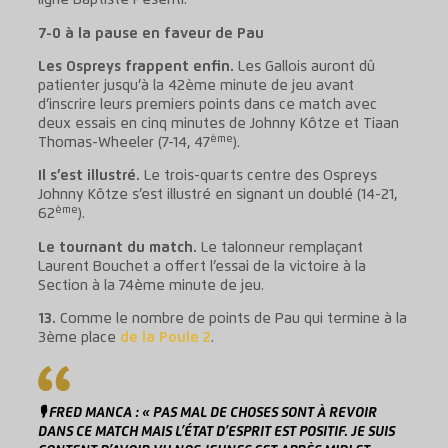
ligne Baptiste Pesenti.
7-0 à la pause en faveur de Pau
Les Ospreys frappent enfin.
Les Gallois auront dû
patienter jusqu’à la 42ème minute de jeu avant
d’inscrire leurs premiers points dans ce match avec
deux essais en cinq minutes de Johnny Kôtze et Tiaan
ème
Thomas-Wheeler (7-14, 47
).
Il s’est illustré.
Le trois-quarts centre des Ospreys
Johnny Kôtze s’est illustré en signant un doublé (14-21,
ème
62
).
Le tournant du match.
Le talonneur remplaçant
Laurent Bouchet a offert l’essai de la victoire à la
Section à la 74ème minute de jeu.
13.
Comme le nombre de points de Pau qui termine à la
3ème place
de la Poule 2
.
🎙 FRED MANCA : « PAS MAL DE CHOSES SONT À REVOIR
DANS CE MATCH MAIS L’ÉTAT D’ESPRIT EST POSITIF. JE SUIS