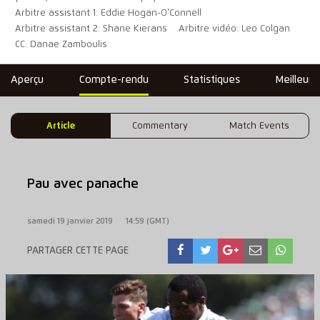
Arbitre assistant 1: Eddie Hogan-O'Connell
Arbitre assistant 2: Shane Kierans
Arbitre vidéo: Leo Colgan
CC: Danae Zamboulis
Aperçu
Compte-rendu
Statistiques
Meilleure
Article
Commentary
Match Events
Pau avec panache
samedi 19 janvier 2019
14:59 (GMT)
PARTAGER CETTE PAGE