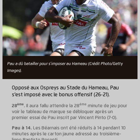
Pau a dû batailler pour s'imposer au Hameau (Crédit Photo/Getty
Images).
Opposé aux Ospreys au Stade du Hameau, Pau
s’est imposé avec le bonus offensif (26-21).
ème
ème
28
.
Il aura fallu attendre la 28
minute de jeu pour
voir le tableau de marque se débloquer après un
premier essai de Pau inscrit par Vincent Pinto (7-0).
Pau à 14.
Les Béarnais ont été réduits à 14 pendant 10
minutes après le carton jaune adressé au troisième-