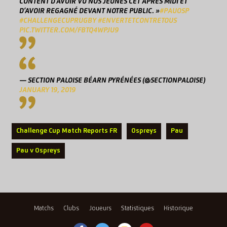
CONTENT D’AVOIR VU NOS JEUNES CET APRÈS MIDI ET
D’AVOIR REGAGNÉ DEVANT NOTRE PUBLIC. »
#PAUOSP
#CHALLENGECUPRUGBY
#ENVERTETCONTRETOUS
PIC.TWITTER.COM/FBTQ4WPJU9
— SECTION PALOISE BÉARN PYRÉNÉES (@SECTIONPALOISE)
JANUARY 19, 2019
Challenge Cup Match Reports FR
Ospreys
Pau
Pau v Ospreys
Matchs
Clubs
Joueurs
Statistiques
Historique