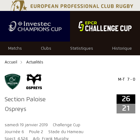
26
21
Matchs
Clubs
Statistiques
Historique
Accueil
Actualités
M-T
7 - 0
26
Section Paloise
21
Ospreys
samedi 19 janvier 2019
Challenge Cup
Journée 6
Poule 2
Stade du Hameau
Spect: 4,524
Arb: Frank Murphy