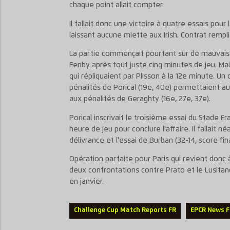
chaque point allait compter.
Il fallait donc une victoire à quatre essais p
laissant aucune miette aux Irish. Contrat rempli
La partie commençait pourtant sur de mauvaise
Fenby après tout juste cinq minutes de jeu. Mais 
qui répliquaient par Plisson à la 12e minute. 
pénalités de Porical (19e, 40e) permettaient a
aux pénalités de Geraghty (16e, 27e, 37e).
Porical inscrivait le troisième essai du Stade Fr
heure de jeu pour conclure l'affaire. Il fallait 
délivrance et l'essai de Burban (32-14, score fina
Opération parfaite pour Paris qui revient donc à
deux confrontations contre Prato et le Lusita
en janvier.
Challenge Cup Match Reports FR
EPCR News 