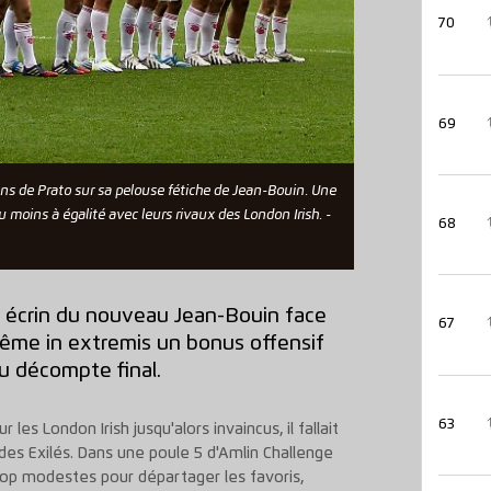
70
69
liens de Prato sur sa pelouse fétiche de Jean-Bouin. Une
u moins à égalité avec leurs rivaux des London Irish. -
68
n écrin du nouveau Jean-Bouin face
67
 même in extremis un bonus offensif
u décompte final.
63
les London Irish jusqu'alors invaincus, il fallait
 des Exilés. Dans une poule 5 d'Amlin Challenge
op modestes pour départager les favoris,