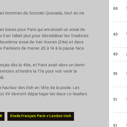
63
our les hommes de Gonzalo Quesada, tout en ne
.
s bases pour Paris qui encaissait un essai de
63
il en fallait plus pour déstabiliser les Stadistes
Un deuxième essai de Van Vuuren (24e) et deux
ux Parisiens de mener 20 à 14 à la pause face
63
ançais dès la 49e, et Paris avait alors un demi-
néanmoins attendre la 77e pour voir venir la
55
l).
 hauteur des Irish en tête de la poule. Les
nos XV devront départager les deux co-leaders
51
FR
Stade Français Paris v London Irish
51