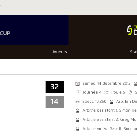
Joueurs
Sta
samedi 14 décembre 2013
32
Journée 4
Poule 5
14
Spect: 10,250
Arb: Ian D
Arbitre assistant 1: Simon R
Arbitre assistant 2: Greg M
Arbitre vidéo: Gareth Simmo