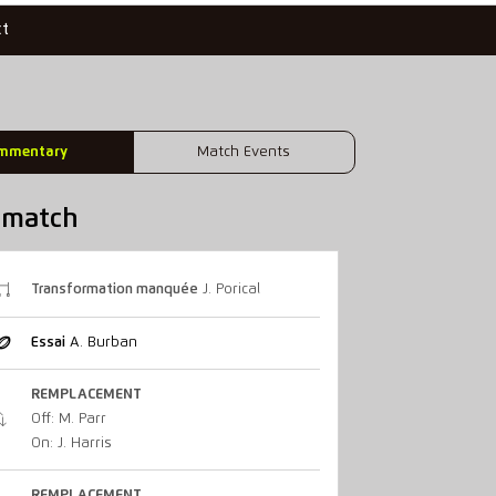
ct
mmentary
Match Events
u match
Transformation manquée
J. Porical
Essai
A. Burban
REMPLACEMENT
Off: M. Parr
On: J. Harris
REMPLACEMENT