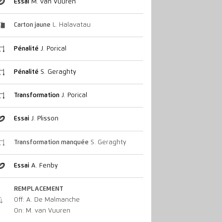
Essai
M. van Vuuren
Carton jaune
L. Halavatau
Pénalité
J. Porical
Pénalité
S. Geraghty
Transformation
J. Porical
Essai
J. Plisson
Transformation manquée
S. Geraghty
Essai
A. Fenby
REMPLACEMENT
Off: A. De Malmanche
On: M. van Vuuren