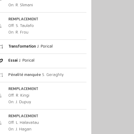
On: R. Slimani
REMPLACEMENT
Off: S. Taulafo
On: R. Frou
Transformation
J. Porical
Essai
J. Porical
Pénalité manquée
S. Geraghty
REMPLACEMENT
Off: R. Kingi
On: J. Dupuy
REMPLACEMENT
Off: L. Halavatau
On: J. Hagan