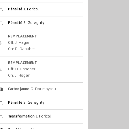
Pénalité
J. Porical
Pénalité
S. Geraghty
REMPLACEMENT
Off: J. Hagan
On: D. Danaher
REMPLACEMENT
Off: D. Danaher
On: J. Hagan
Carton jaune
G. Doumayrou
Pénalité
S. Geraghty
Transformation
J. Porical