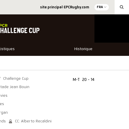
site principal EPCRugby.com
FRA
tistiques
Historique
Challenge Cup
M-T
20 - 14
Stade Jean Bouin
avies
ees
organ
nds
CC: Alberto Recaldini