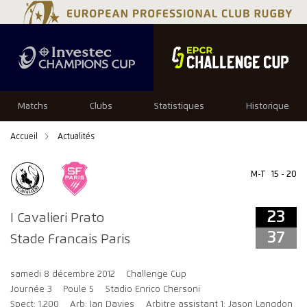
23
37
Matchs
Clubs
Statistiques
Historique
Accueil
Actualités
M-T
15 - 20
23
I Cavalieri Prato
37
Stade Francais Paris
samedi 8 décembre 2012
Challenge Cup
Journée 3
Poule 5
Stadio Enrico Chersoni
Spect: 1,200
Arb: Ian Davies
Arbitre assistant 1: Jason Langdon