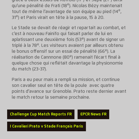
e
qu’une pénalité de Frati (18
). Nicolas Bézy maintenait
e
tout de même l’avantage de son équipe au pied (14
,
e
31
) et Paris virait en tête à la pause, 15 à 20.
Le Stade se devait de réagir et repartait au combat, et
c’est à nouveau Fainifo qui faisait parler de lui en
e
aplatissant une deuxième fois (53
) avant de signer un
e
triplé à la 78
. Les visiteurs avaient par ailleurs obtenu
e
le bonus offensif sur un essai de pénalité (66
). La
e
réalisation de Cannnone (80
) ramenait l’écart final à
quelque chose qui reflétait davantage la physionomie
du match (23-37).
Paris a eu peur mais a rempli sa mission, et continue
son cavalier seul en tête de la poule avec quatre
points d’avance sur Grenoble. Prato reste dernier avant
le match retour la semaine prochaine.
Challenge Cup Match Reports FR
EPCR News FR
I Cavalieri Prato v Stade Français Paris