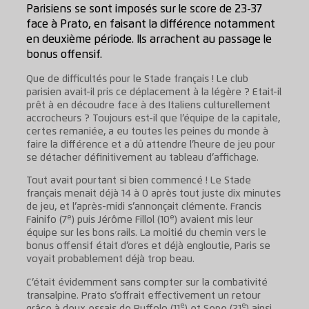
Parisiens se sont imposés sur le score de 23-37
face à Prato, en faisant la différence notamment
en deuxième période. Ils arrachent au passage le
bonus offensif.
Que de difficultés pour le Stade français ! Le club
parisien avait-il pris ce déplacement à la légère ? Etait-il
prêt à en découdre face à des Italiens culturellement
accrocheurs ? Toujours est-il que l’équipe de la capitale,
certes remaniée, a eu toutes les peines du monde à
faire la différence et a dû attendre l’heure de jeu pour
se détacher définitivement au tableau d’affichage.
Tout avait pourtant si bien commencé ! Le Stade
français menait déjà 14 à 0 après tout juste dix minutes
de jeu, et l’après-midi s’annonçait clémente. Francis
e
e
Fainifo (7
) puis Jérôme Fillol (10
) avaient mis leur
équipe sur les bons rails. La moitié du chemin vers le
bonus offensif était d’ores et déjà engloutie, Paris se
voyait probablement déjà trop beau.
C’était évidemment sans compter sur la combativité
transalpine. Prato s’offrait effectivement un retour
e
e
grâce à deux essais de Ruffolo (11
) et Sepe (21
) ainsi