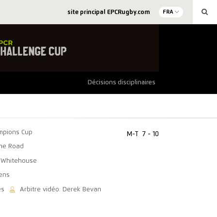
site principal EPCRugby.com
FRA
Décisions disciplinaires
mpions Cup
M-T
7 - 10
ne Road
l Whitehouse
wens
es
Arbitre vidéo: Derek Bevan