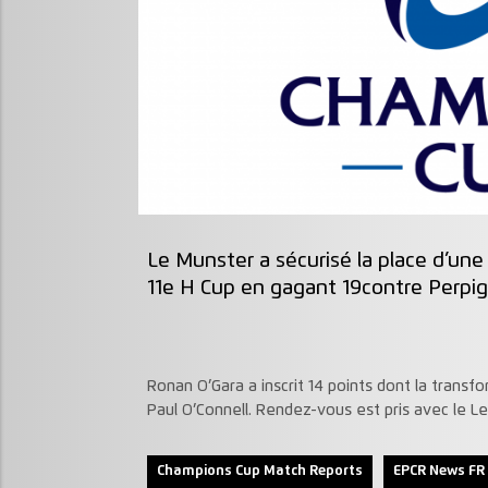
Le Munster
a sécurisé la place d’une 
11e H Cup en gagant
19contre
Perpi
Ronan
O’Gara
a inscrit
14
points
dont la transf
Paul
O’Connell
. Ren
dez-vous est pris avec le Le
Champions Cup Match Reports
EPCR News FR