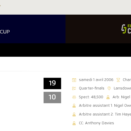
samedi 1 avril 2006
Cha
19
Quarter-finals
Lansdow
10
Spect: 48,500
Arb: Nige
Arbitre assistant 1: Nigel O
Arbitre assistant 2: Tim Hay
CC: Anthony Davies