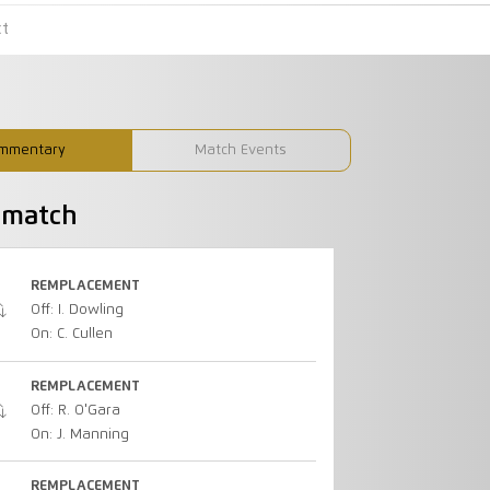
ct
mmentary
Match Events
u match
REMPLACEMENT
Off: I. Dowling
On: C. Cullen
REMPLACEMENT
Off: R. O'Gara
On: J. Manning
REMPLACEMENT