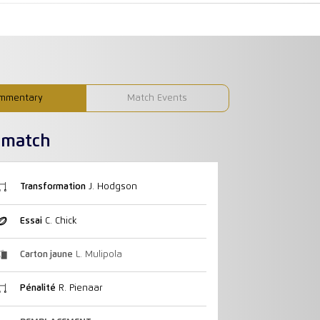
mmentary
Match Events
u match
Transformation
J. Hodgson
Essai
C. Chick
Carton jaune
L. Mulipola
Pénalité
R. Pienaar