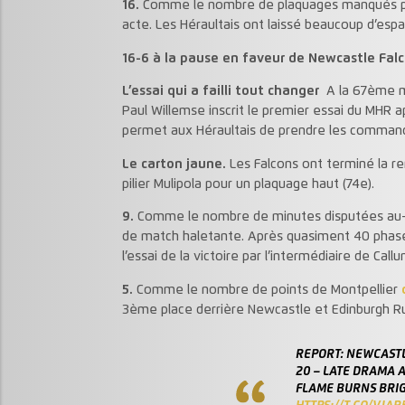
16.
Comme le nombre de plaquages manqués par 
acte. Les Héraultais ont laissé beaucoup d’esp
16-6 à la pause en faveur de Newcastle Fal
L’essai qui a failli tout changer
A la 67ème mi
Paul Willemse inscrit le premier essai du MHR ap
permet aux Héraultais de prendre les commande
Le carton jaune.
Les Falcons ont terminé la re
pilier Mulipola pour un plaquage haut (74e).
9.
Comme le nombre de minutes disputées au-d
de match haletante. Après quasiment 40 phases
l’essai de la victoire par l’intermédiaire de Callu
5.
Comme le nombre de points de Montpellier
3ème place derrière Newcastle et Edinburgh R
REPORT: NEWCASTL
20 – LATE DRAMA 
FLAME BURNS BRI