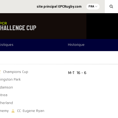
site principal EPCRugby.com
FRA
tistiques
Historique
Champions Cup
M-T
16 - 6
ingston Park
Adamson
itrea
therland
enemy
CC: Eugene Ryan