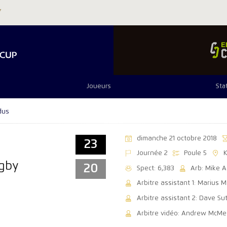
Joueurs
Sta
dus
dimanche 21 octobre 2018
23
Journée 2
Poule 5
K
ugby
20
Spect: 6,383
Arb: Mike 
Arbitre assistant 1: Marius M
Arbitre assistant 2: Dave Su
Arbitre vidéo: Andrew McM