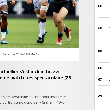
68
68
68
inute de jeu (Crédit ©INPHO).
68
pellier s’est incliné face à
n de match très spectaculaire (23-
67
65
eurs de Newcastle Falcons pour inscrire le
re du troisième-ligne Gary Graham (10-0).