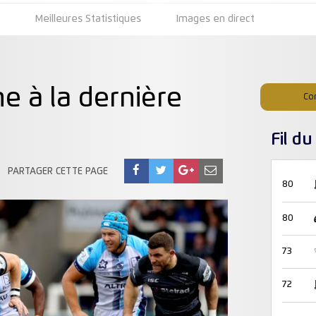
s
Meilleures Statistiques
Images en direct
ne à la dernière
Co
Fil d
PARTAGER CETTE PAGE
80
80
73
72