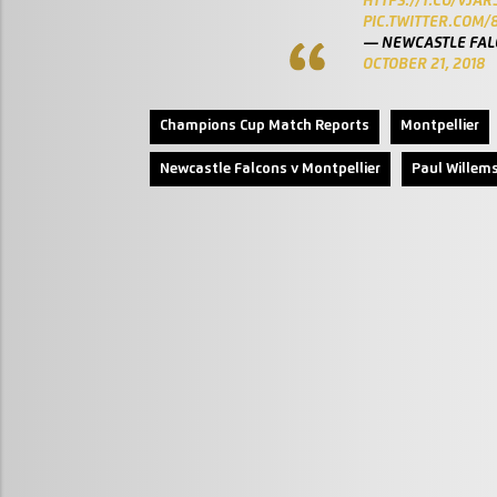
HTTPS://T.CO/VJA
PIC.TWITTER.COM
— NEWCASTLE FAL
OCTOBER 21, 2018
Champions Cup Match Reports
Montpellier
Newcastle Falcons v Montpellier
Paul Willem