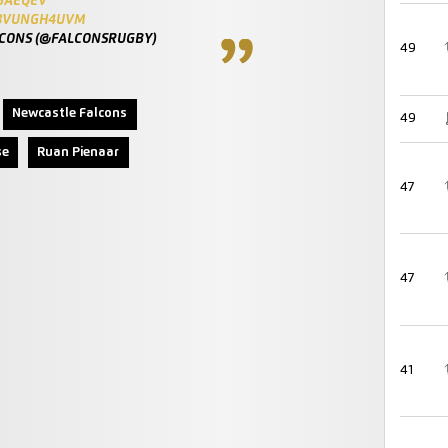
R5AEQEV
/8VUNGH4UVM
CONS (@FALCONSRUGBY)
49
Newcastle Falcons
49
se
Ruan Pienaar
47
47
41