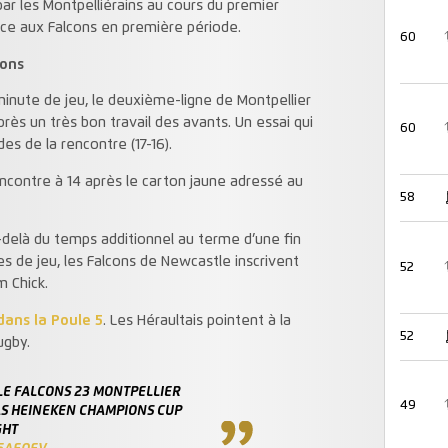
les Montpelliérains au cours du premier
ace aux Falcons en première période.
60
cons
nute de jeu, le deuxième-ligne de Montpellier
rès un très bon travail des avants. Un essai qui
60
s de la rencontre (17-16).
ncontre à 14 après le carton jaune adressé au
58
elà du temps additionnel au terme d’une fin
 de jeu, les Falcons de Newcastle inscrivent
52
m Chick.
dans la Poule 5
. Les Héraultais pointent à la
52
ugby.
E FALCONS 23 MONTPELLIER
49
AS HEINEKEN CHAMPIONS CUP
GHT