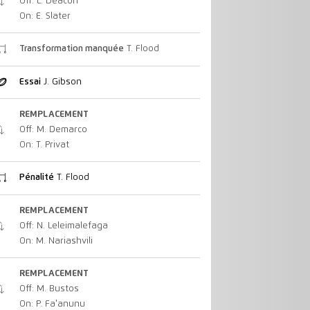
Off: L. Deacon
On: E. Slater
Transformation manquée
T. Flood
Essai
J. Gibson
REMPLACEMENT
Off: M. Demarco
On: T. Privat
Pénalité
T. Flood
REMPLACEMENT
Off: N. Leleimalefaga
On: M. Nariashvili
REMPLACEMENT
Off: M. Bustos
On: P. Fa'anunu