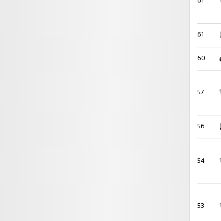
61
61
60
57
56
54
53