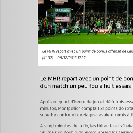
Le MHR repart avec un point de bonus offensif de Lei
(41-32). - 08/12/2013 17:27
Le MHR repart avec un point de bon
d’un match un peu fou à huit essais (
Après un quart d'heure de jeu et déjà trois es
minutes, Montpellier comptait 21 points de reta
superbe contre et de Nagusa avaient remis à fl
A vingt minutes de la fin, les Héraultais traîna
18), mais un doublé de Pierre Bérard les faisai