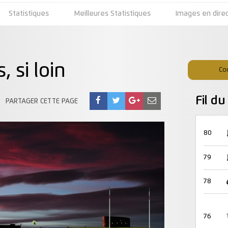
Statistiques
Meilleures Statistiques
Images en dire
, si loin
Co
Fil d
PARTAGER CETTE PAGE
80
79
78
76