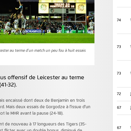
74
73
cester au terme d'un match un peu fou à huit essais
73
us offensif de Leicester au terme
41-32).
72
sais encaissé dont deux de Benjamin en trois
rd. Mais deux essais de Gorgodze à l'issue d'un
67
ot le MHR avant la pause (24-18).
ient de nouveau à 17 longueurs des Tigers (35-
67
ent flirter avec un double bonus, diminué de