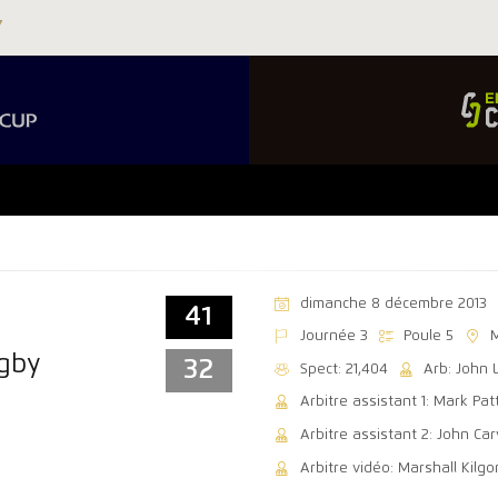
dimanche 8 décembre 2013
41
Journée 3
Poule 5
ugby
32
Spect: 21,404
Arb: John 
Arbitre assistant 1: Mark Pat
Arbitre assistant 2: John Carv
Arbitre vidéo: Marshall Kilgo