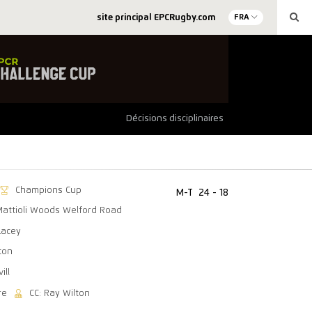
site principal EPCRugby.com
FRA
Décisions disciplinaires
Champions Cup
M-T
24 - 18
Mattioli Woods Welford Road
Lacey
ton
ill
re
CC: Ray Wilton