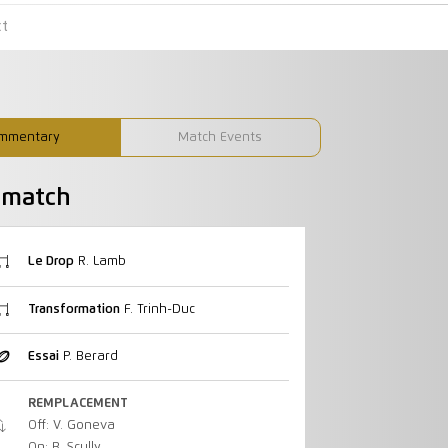
ct
mmentary
Match Events
u match
Le Drop
R. Lamb
Transformation
F. Trinh-Duc
Essai
P. Berard
REMPLACEMENT
Off: V. Goneva
On: B. Scully