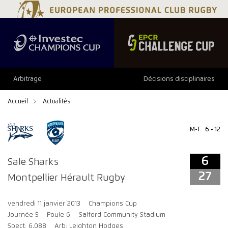
6
27
Arbitrage
Décisions disciplinaires
Accueil
Actualités
M-T
6 - 12
6
Sale Sharks
27
Montpellier Hérault Rugby
vendredi 11 janvier 2013
Champions Cup
Journée 5
Poule 6
Salford Community Stadium
Spect: 6,088
Arb: Leighton Hodges