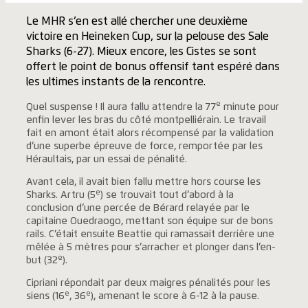
Le MHR s’en est allé chercher une deuxième
victoire en Heineken Cup, sur la pelouse des Sale
Sharks (6-27). Mieux encore, les Cistes se sont
offert le point de bonus offensif tant espéré dans
les ultimes instants de la rencontre.
e
Quel suspense ! Il aura fallu attendre la 77
minute pour
enfin lever les bras du côté montpelliérain. Le travail
fait en amont était alors récompensé par la validation
d’une superbe épreuve de force, remportée par les
Héraultais, par un essai de pénalité.
Avant cela, il avait bien fallu mettre hors course les
e
Sharks. Artru (5
) se trouvait tout d’abord à la
conclusion d’une percée de Bérard relayée par le
capitaine Ouedraogo, mettant son équipe sur de bons
rails. C’était ensuite Beattie qui ramassait derrière une
mêlée à 5 mètres pour s’arracher et plonger dans l’en-
e
but (32
).
Cipriani répondait par deux maigres pénalités pour les
e
e
siens (16
, 36
), amenant le score à 6-12 à la pause.