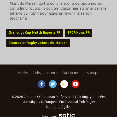
Mont de Marsan quitte donc la scène européenne sur
cet ultime revers. Ils doivent désormais se jeter dans la
bataille du Top14 pour espérer revenir la saison
prochaine.
Challenge Cup Match Reports FR
EPCR News FR
Gloucester Rugby v Mont-de-Marsan
Matchs
Clubs
Joueurs
Statistiques
Historique
© 2026 Contenu © European Professional Club Rugby, Données
statistiques © European Professional Club Rugby
Mentions légales
Fourni par