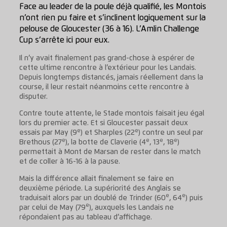
Face au leader de la poule déjà qualifié, les Montois
n’ont rien pu faire et s’inclinent logiquement sur la
pelouse de Gloucester (36 à 16). L’Amlin Challenge
Cup s’arrête ici pour eux.
Il n’y avait finalement pas grand-chose à espérer de
cette ultime rencontre à l’extérieur pour les Landais.
Depuis longtemps distancés, jamais réellement dans la
course, il leur restait néanmoins cette rencontre à
disputer.
Contre toute attente, le Stade montois faisait jeu égal
lors du premier acte. Et si Gloucester passait deux
e
e
essais par May (9
) et Sharples (22
) contre un seul par
e
e
e
e
Brethous (27
), la botte de Claverie (4
, 13
, 18
)
permettait à Mont de Marsan de rester dans le match
et de coller à 16-16 à la pause.
Mais la différence allait finalement se faire en
deuxième période. La supériorité des Anglais se
e
e
traduisait alors par un doublé de Trinder (60
, 64
) puis
e
par celui de May (79
), auxquels les Landais ne
répondaient pas au tableau d’affichage.