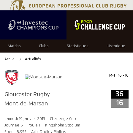
36
16
Matchs
Clubs
Statistiques
Historique
Accueil
Actualités
M-T
16 - 16
36
Gloucester Rugby
16
Mont-de-Marsan
samedi 19 janvier 2013
Challenge Cup
Journée 6
Poule 1
Kingsholm Stadium
Spect: 8,955
Arb: Dudley Phillips