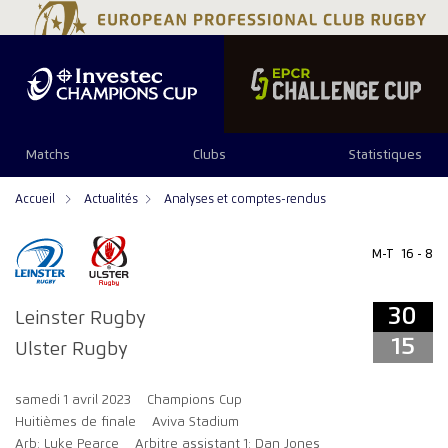
34
29
Matchs
Clubs
Statistiques
Accueil
Actualités
Analyses et comptes-rendus
M-T
16 - 8
30
Leinster Rugby
15
Ulster Rugby
samedi 1 avril 2023
Champions Cup
Huitièmes de finale
Aviva Stadium
Arb: Luke Pearce
Arbitre assistant 1: Dan Jones