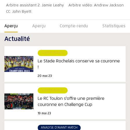
Arbitre assistant 2: Jamie Leahy
Arbitre vidéo: Andrew Jackson
CC: John Byett
Aperçu
Aperçu
Compte-rendu
Statistiques
Actualité
COMPTE-RENDU
Le Stade Rochelais conserve sa couronne
!
20 mai 23
COMPTE-RENDU
Le RC Toulon s'offre une première
couronne en Challenge Cup
19 mai 23
ANALYSE D'AVANT MATCH