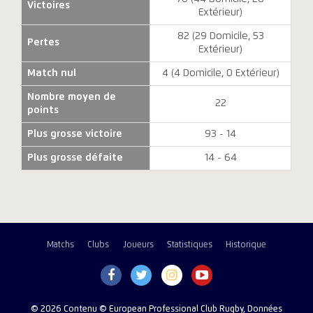
Victoires
Extérieur)
82 (29 Domicile, 53
Pertes
Extérieur)
Match nul
4 (4 Domicile, 0 Extérieur)
Nombre moyen de
22
points
Plus grosse victoire
93 - 14
Plus grosse défaite
14 - 64
Matchs
Clubs
Joueurs
Statistiques
Historique
© 2026 Contenu © European Professional Club Rugby, Données