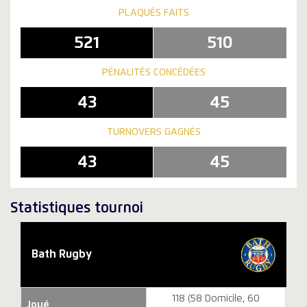
PLAQUÉS FAITS
521
510
PÉNALITÉS CONCÉDÉES
43
45
TURNOVERS GAGNÉS
43
45
Statistiques tournoi
Bath Rugby
118 (58 Domicile, 60
Joué