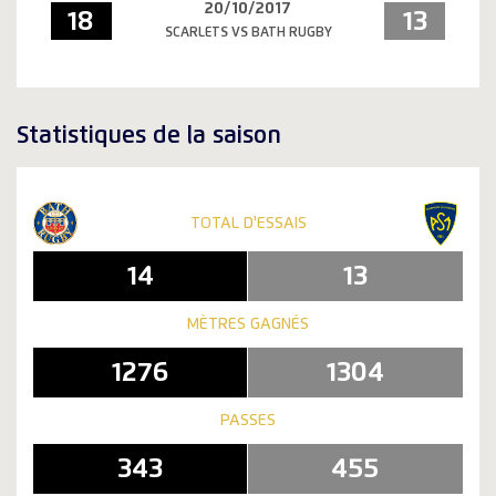
20/10/2017
18
13
SCARLETS VS BATH RUGBY
Statistiques de la saison
TOTAL D'ESSAIS
14
13
MÈTRES GAGNÉS
1276
1304
PASSES
343
455