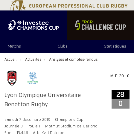
28
0
Matchs
Clubs
Statistiques
Accueil
Actualités
Analyses et comptes-rendus
M-T
20 - 0
28
Lyon Olympique Universitaire
0
Benetton Rugby
samedi 7 décembre 2019
Champions Cup
Journée 3
Poule 1
Matmut Stadium de Gerland
Spect: 13,446
Arb: Karl Dickson