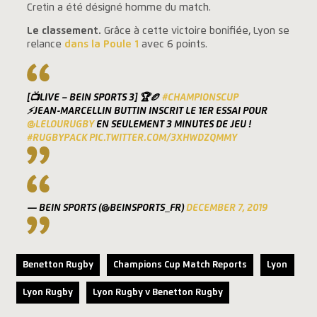
Cretin a été désigné homme du match.
Le classement.
Grâce à cette victoire bonifiée, Lyon se
relance
dans la Poule 1
avec 6 points.
[📺LIVE – BEIN SPORTS 3] 🏆🏉
#CHAMPIONSCUP
⚡️JEAN-MARCELLIN BUTTIN INSCRIT LE 1ER ESSAI POUR
@LELOURUGBY
EN SEULEMENT 3 MINUTES DE JEU !
#RUGBYPACK
PIC.TWITTER.COM/3XHWDZQMMY
— BEIN SPORTS (@BEINSPORTS_FR)
DECEMBER 7, 2019
Benetton Rugby
Champions Cup Match Reports
Lyon
Lyon Rugby
Lyon Rugby v Benetton Rugby