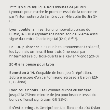
ème
3
.
Il n’aura fallu que trois minutes de jeu aux
Lyonnais pour inscrire le premier essai de la rencontre
par l’intermédiaire de l’arrière Jean-Marcellin Buttin (5-
0).
Lyon double la mise.
Sur une nouvelle percée de
Buttin, le LOU a rapidement inscrit son deuxième essai
ème
signé du centre Charlie Ngatai (12-0, 8
).
Le LOU puissance 3.
Sur un beau mouvement collectif,
les Lyonnais ont inscrit leur troisième essai par
l’intermédiaire du trois-quarts aile Xavier Mignot (20-0).
20-0 à la pause pour Lyon
Benetton à 14.
Coupable de hors-jeu à répétition,
Zebre a écopé d’un carton jaune adressé à Barbini (23-
0, 66ème).
Lyon tout bonus.
Les Lyonnais auront dû batailler
jusqu’à la 75ème minute de jeu pour inscrire l’essai du
bonus offensif signé Liam Gill (28-0).
Il s’est distingué.
Omniprésent, le flanker du LOU Dylan