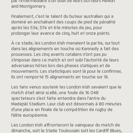
par l’intermédiaire d’un duel de leurs botteurs Hewat
and Montgomery.
Finalement, c’est le talent du buteur australien qui a
dominé en enchaînant des coups de pied de pénalité
après les 53e, 57e et 61e minutes de jeu, pour
prolonger leur avance de cinq, huit et onze points.
À ce stade, les London Irish menaient la partie, surtout
dans les alignements en touche où Kennedy a fait des
prouesses. Les cinq avants catalans n’ont pas pu
s’imposer dans ce match et ont subi l’autorité de leurs
adversaires hôtes lors des phases statiques et de
mouvements. Les statistiques sont là pour le confirmer,
ils ont remporté 15 alignements en touche sur 16.
Les fans venus soutenir les London Irish savaient que le
match était ainsi scellé, une foule de 16 048
spectateurs s’est faite entendre dans l’antre du
Madejski Stadium. Leur club est désormais à 80 minutes
d’une place en finale de la compétition de rugby de
l’élite européenne.
Les London Irish affronteront le vainqueur du match de
dimanche, soit le Stade Toulousain soit les Cardiff Blues,