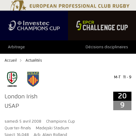
20
9
Arbitrage
Décisions disciplinaires
Accueil
Actualités
M-T
11 - 9
20
London Irish
9
USAP
samedi 5 avril 2008
Champions Cup
Quarter-finals
Madejski Stadium
Spect: 16,048
Arb: Alain Rolland