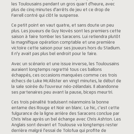
les Toulousains pendant un gros quart d'heure, avec
plus de cinq minutes d'arrêts de jeu et ce drop de
Farrell contré qui clôt le suspense.
Ce petit point en vaut quatre, et sans doute un peu
plus. Les joueurs de Guy Novès sont les premiers cette
saison à faire tomber les Saracens. Lui retiendra plutôt
la magnifique opération comptable et une première
victoire cette saison pour ses joueurs hors du Stadium.
Il n'y avait pas plus bel endroit pour le faire.
Avec un scénario et une issue inverse, les Toulousains
auraient longtemps regretté tous ces ballons
échappés, ces occasions manquées comme ces trois
échecs de Luke McAlister en vingt minutes, le début de
la sale soirée du l'ouvreur néo-zélandais. Il abandonne
ses partenaires peu avant la pause, biceps meurtri.
Ces trois pénalité traduisent néanmoins la bonne
entame des Rouge et Noir en blanc. Le hic, c'est cette
fulgurance de la ligne arrière des Saracens conclue par
Chris Wise après un bel échange avec Chris Ashton. Les
Anglais sont devant et Toulouse va longtemps rester
derrière malgré l'essai de Tolofua qui profite de