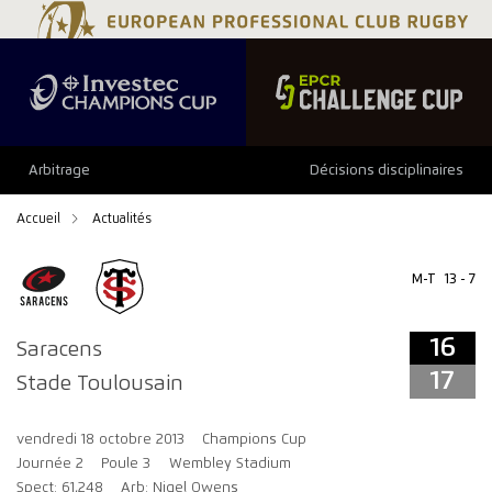
16
17
Arbitrage
Décisions disciplinaires
Accueil
Actualités
M-T
13 - 7
16
Saracens
17
Stade Toulousain
vendredi 18 octobre 2013
Champions Cup
Journée 2
Poule 3
Wembley Stadium
Spect: 61,248
Arb: Nigel Owens