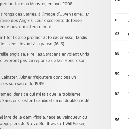
64
 perdue face au Munster, en avril 2008.
es rangs des Sarries, à l’image d’Owen Farrell, 17
63
îtrise des Anglais. Leur excellente défense
eune ouvreur international.
62
ment fort de ce premier acte cadenassé, tandis
 les siens devant à la pause (16-6).
59
raille anglaise. Pire, les Saracens envoient Chris
 relèveront pas. La réponse de Iain Hendreson,
59
 Leinster, l’Ulster n’ajoutera donc pas un
rès son sacre de 1999.
57
amedi dans ce qui n’était que le troisième
les Saracens restent candidats à un doublé inédit
âtre de la demi-finale, face au vainqueur du
56
coéquipiers de Steve Borthwick et Will Fraser,