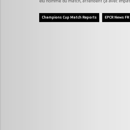
élu homme du match, attendent ça avec impat
Champions Cup Match Reports
EPCR News FR