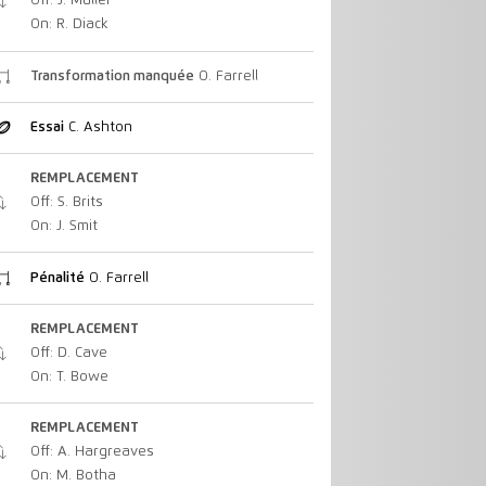
Off: J. Muller
On: R. Diack
Transformation manquée
O. Farrell
Essai
C. Ashton
REMPLACEMENT
Off: S. Brits
On: J. Smit
Pénalité
O. Farrell
REMPLACEMENT
Off: D. Cave
On: T. Bowe
REMPLACEMENT
Off: A. Hargreaves
On: M. Botha