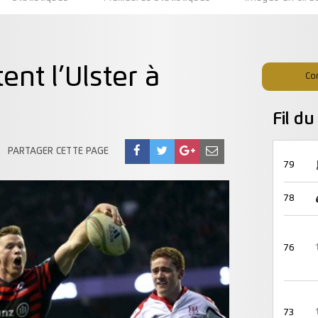
nt l’Ulster à
Co
Fil d
PARTAGER CETTE PAGE
79
78
76
73