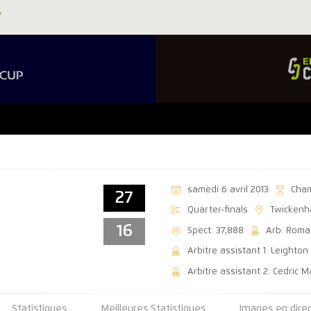
samedi 6 avril 2013
Cha
27
Quarter-finals
Twickenh
16
Spect: 37,888
Arb: Roma
Arbitre assistant 1: Leighto
Arbitre assistant 2: Cedric M
Statistiques
Meilleures Statistiques
Images en dire