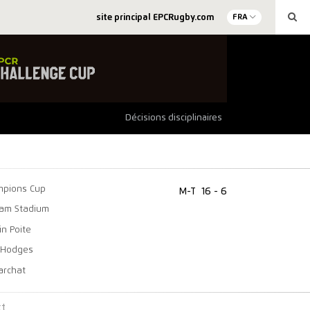
site principal EPCRugby.com
FRA
Décisions disciplinaires
mpions Cup
M-T
16 - 6
am Stadium
in Poite
n Hodges
archat
ct