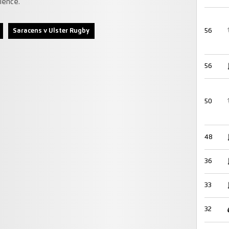
ience.
Saracens v Ulster Rugby
56
56
50
48
36
33
32