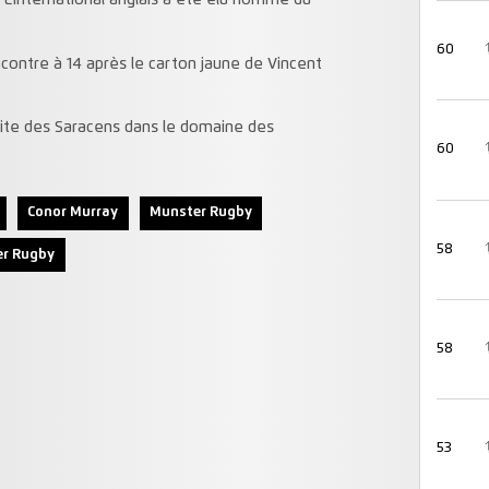
. L’international anglais a été élu homme du
60
ncontre à 14 après le carton jaune de Vincent
ite des Saracens dans le domaine des
60
Conor Murray
Munster Rugby
58
er Rugby
58
53