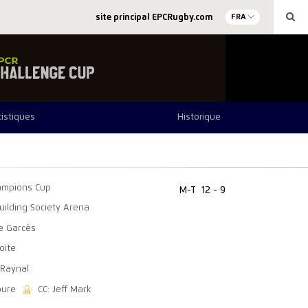
site principal EPCRugby.com
FRA
tistiques
Historique
ampions Cup
M-T
12 - 9
uilding Society Arena
e Garcès
oite
 Raynal
oure
CC: Jeff Mark