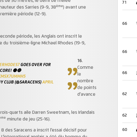
rès de 50 mètres, le demi de mêlée
71
ème
hauteur des Sarries (9-9, 38
) avant une
première période (12-9).
66
econde période, les Anglais ont inscrit le
re du troisième-ligne Michael Rhodes (19-9,
66
16
.
ERHODES7
GOES OVER FOR
Comme
SCORE! ⚫🔴
66
le
/KMSX7UMMH5
nombre
Y CLUB (@SARACENS)
APRIL
de points
62
d’avance
trois-quarts aile Darren Sweetnam, les Irlandais
62
ème
minute de jeu (25-16).
60
8 des Saracens a inscrit l’essai décisif pour