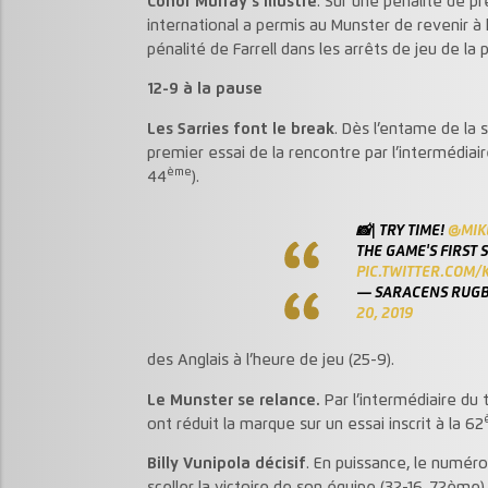
Conor Murray s’illustre
. Sur une pénalité de p
international a permis au Munster de revenir à 
pénalité de Farrell dans les arrêts de jeu de la 
12-9 à la pause
Les Sarries font le break
. Dès l’entame de la s
premier essai de la rencontre par l’intermédiai
ème
44
).
📸| TRY TIME!
@MIK
THE GAME'S FIRST 
PIC.TWITTER.COM
— SARACENS RUGB
20, 2019
des Anglais à l’heure de jeu (25-9).
Le Munster se relance.
Par l’intermédiaire du 
ont réduit la marque sur un essai inscrit à la 62
Billy Vunipola décisif
. En puissance, le numéro 