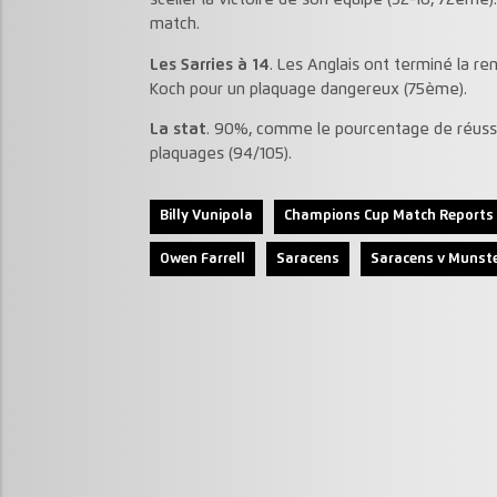
sceller la victoire de son équipe (32-16, 72ème)
match.
Les Sarries à 14
. Les Anglais ont terminé la re
Koch pour un plaquage dangereux (75ème).
La stat
. 90%, comme le pourcentage de réuss
plaquages (94/105).
Billy Vunipola
Champions Cup Match Reports
Owen Farrell
Saracens
Saracens v Munst