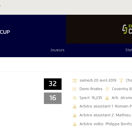
Joueurs
Sta
samedi 20 avril 2019
Ch
32
Demi-finales
Coventry B
16
Spect: 16,235
Arb: Jérom
Arbitre assistant 1: Romain P
Arbitre assistant 2: Mathieu
Arbitre vidéo: Philippe Bonh