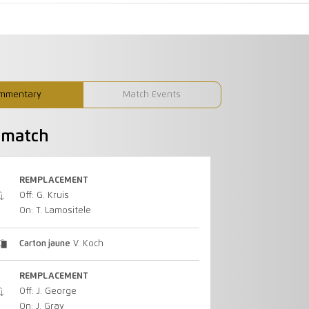
mmentary
Match Events
u match
REMPLACEMENT
Off: G. Kruis
On: T. Lamositele
Carton jaune
V. Koch
REMPLACEMENT
Off: J. George
On: J. Gray