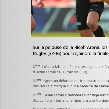
Sur la pelouse de la Ricoh Arena, le
Rugby (32-16) pour rejoindre la fina
ème
2
. Il n’aura fallu que 2 minutes de jeu aux A
d’Owen Farrell de 35 mètres (3-0).
ème
10
.
Après un début de match délicat en raiso
ont réduit la marque sur une pénalité de Bleyen
ème
18
.
Owen Farrell a redonné l’avantage aux si
d’ouverture international ajoutera une troisièm