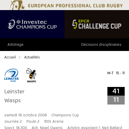
41
11
Arbitrage
Décisions disciplinaires
Accueil
Actualités
M-T
15 - 11
41
Leinster
11
Wasps
samedi 18 octobre 2008
Champions Cup
Journée 2
Poule 2
RDS Arena
Spect: 18,300
Arb: Nigel Owens
Arbitre assistant 1: Neil Ballard