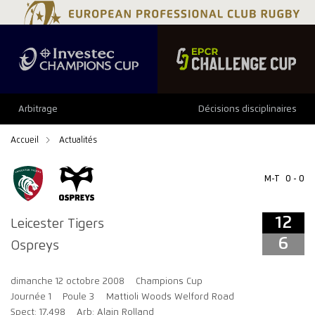
12
6
Arbitrage
Décisions disciplinaires
Accueil
Actualités
M-T
0 - 0
12
Leicester Tigers
6
Ospreys
dimanche 12 octobre 2008
Champions Cup
Journée 1
Poule 3
Mattioli Woods Welford Road
Spect: 17,498
Arb: Alain Rolland