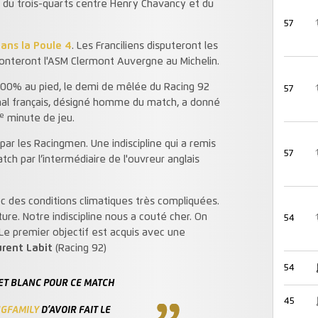
e du trois-quarts centre Henry Chavancy et du
57
ans la Poule 4
. Les Franciliens disputeront les
fronteront l'ASM Clermont Auvergne au Michelin.
100% au pied, le demi de mêlée du Racing 92
57
ional français, désigné homme du match, a donné
e
minute de jeu.
 les Racingmen. Une indiscipline qui a remis
57
ch par l’intermédiaire de l'ouvreur anglais
c des conditions climatiques très compliquées.
re. Notre indiscipline nous a couté cher. On
54
 Le premier objectif est acquis avec une
urent Labit
(Racing 92)
54
 ET BLANC POUR CE MATCH
45
GFAMILY
D’AVOIR FAIT LE