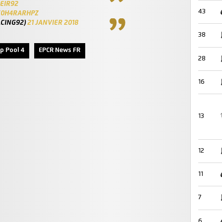
EIR92
43
/E0H4RARHPZ
ACING92)
21 JANVIER 2018
38
p Pool 4
EPCR News FR
28
16
13
12
11
7
6