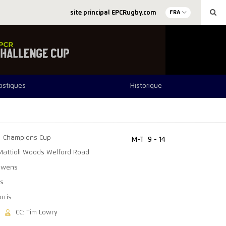
site principal EPCRugby.com
FRA
tistiques
Historique
Champions Cup
M-T
9 - 14
Mattioli Woods Welford Road
 Owens
es
rris
CC: Tim Lowry