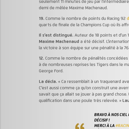
seulement 11 minutes de jeu par l’intermédiair
demi de mêlée Maxime Machenaud.
19.
Comme le nombre de points du Racing 92
d
quarts de finale de la Champions Cup où ils af
Il s’est distingué.
Auteur de 18 points et d’un 
Maxime Machenaud
a été décisif. L’internat
la victoire à son équipe sur une pénalité à la 76
12.
Comme le nombre de pénalités concédées par
à de nombreuses reprises les Tigers dans le mat
George Ford.
La décla.
« Ca ressemblait à un traquenard ave
C’est aussi comme ça qu’on construit une aventu
savait que ça allait se jouer à pas grand chose.
qualification dans une poule très relevée. »
La
BRAVO À NOS CIEL
DÉCISIF !
MERCI À LA
#RACIN