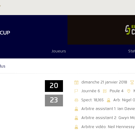
Joueurs
Sta
dus
dimanche 21 janvier 2018
20
Journée 6
Poule 4
23
Spect: 18,165
Arb: Nigel
Arbitre assistant 1: Ian Davi
Arbitre assistant 2: Gwyn Mo
Arbitre vidéo: Neil Hennessy