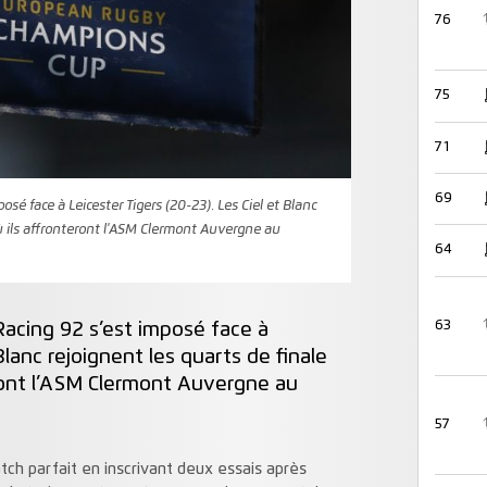
76
75
71
69
sé face à Leicester Tigers (20-23). Les Ciel et Blanc
ù ils affronteront l'ASM Clermont Auvergne au
64
63
acing 92 s’est imposé face à
Blanc rejoignent les quarts de finale
ront l’ASM Clermont Auvergne au
57
h parfait en inscrivant deux essais après