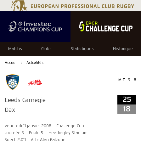
25
18
Matchs
Clubs
Statistiques
Historique
Accueil
Actualités
M-T
9 - 8
25
Leeds Carnegie
18
Dax
vendredi 11 janvier 2008
Challenge Cup
Journée 5
Poule 5
Headingley Stadium
Spect: 2,011
Arb: Alan Falzone