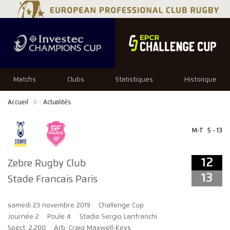
12
13
Matchs
Clubs
Statistiques
Historique
Accueil
Actualités
M-T
5 - 13
12
Zebre Rugby Club
13
Stade Francais Paris
samedi 23 novembre 2019
Challenge Cup
Journée 2
Poule 4
Stadio Sergio Lanfranchi
Spect: 2,200
Arb: Craig Maxwell-Keys