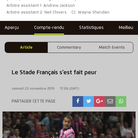
Arbitre assistant 1: Andrew Jackson
Arbitre assistant 2: Neil Chivers
CC: Wayne Sheridan
Aperçu
Compte-rendu
Statistiques
Meilleure
Article
Commentary
Match Events
Le Stade Français s’est fait peur
samedi 23 novembre 2019
17:06 (GMT)
PARTAGER CETTE PAGE