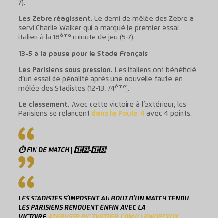
7).
Les Zebre réagissent.
Le demi de mêlée des Zebre a
servi Charlie Walker qui a marqué le premier essai
ème
italien à la 18
minute de jeu (5-7).
13-5 à la pause pour le Stade Français
Les Parisiens sous pression.
Les Italiens ont bénéficié
d’un essai de pénalité après une nouvelle faute en
ème
mêlée des Stadistes (12-13, 74
).
Le classement.
Avec cette victoire à l’extérieur, les
Parisiens se relancent
dans la Poule 4
avec 4 points.
⏱ FIN DE MATCH | 1️⃣2️⃣-1️⃣3️⃣
LES STADISTES S’IMPOSENT AU BOUT D’UN MATCH TENDU.
LES PARISIENS RENOUENT ENFIN AVEC LA
VICTOIRE.
#ZEBVSFP
PIC.TWITTER.COM/LLRW0PZXUX