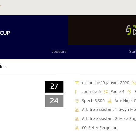
Joueurs
Sta
dus
dimanche 19 janvier 2020
27
Journée 6
Poule 4
24
Spect: 8,500
Arb: Nigel
Arbitre assistant 1: Gwyn Mo
Arbitre assistant 2: Mike Eng
CC: Peter Ferguson