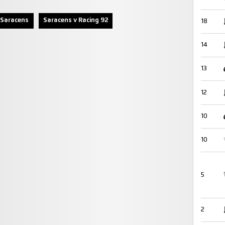
Saracens
Saracens v Racing 92
18
14
13
12
10
10
5
2