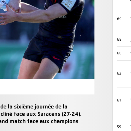
69
69
68
63
61
 de la sixième journée de la
ncliné face aux Saracens (27-24).
 grand match face aux champions
59