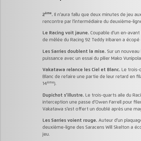
ème
2
.
Il n’aura fallu que deux minutes de jeu aux
rencontre par l’intermédiaire du deuxième-ligne
Le Racing voit jaune.
Coupable d’un en-avant v
de mêlée du Racing 92 Teddy Iribaren a écopé d
Les Sarries doublent la mise.
Sur un nouveau ba
puissance avec un essai du pilier Mako Vunipola 
Vakatawa relance les Ciel et Blanc.
Le trois-q
Blanc de refaire une partie de leur retard en fila
ème
14
).
Dupichot s’illustre.
Le trois-quarts aile du Raci
interception une passe d’Owen Farrell pour filer s
Vakatawa s’est offert un doublé après une magni
Les Sarries voient rouge.
Auteur d’un plaquage 
deuxième-ligne des Saracens Will Skelton a é
jeu.