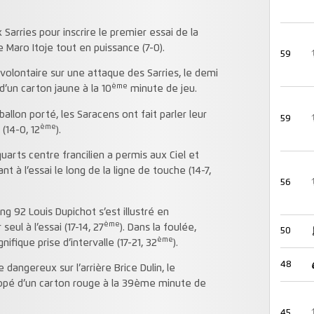
 Sarries pour inscrire le premier essai de la
 Maro Itoje tout en puissance (7-0).
59
olontaire sur une attaque des Sarries, le demi
ème
’un carton jaune à la 10
minute de jeu.
llon porté, les Saracens ont fait parler leur
59
ème
(14-0, 12
).
uarts centre francilien a permis aux Ciel et
nt à l’essai le long de la ligne de touche (14-7,
56
ng 92 Louis Dupichot s’est illustré en
ème
eul à l’essai (17-14, 27
). Dans la foulée,
50
ème
fique prise d’intervalle (17-21, 32
).
48
dangereux sur l’arrière Brice Dulin, le
copé d’un carton rouge à la 39ème minute de
45