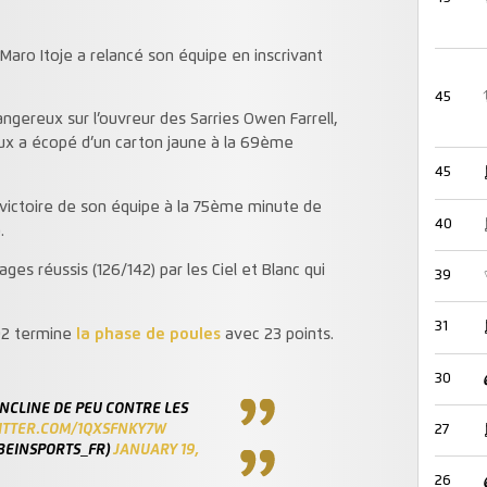
aro Itoje a relancé son équipe en inscrivant
45
gereux sur l’ouvreur des Sarries Owen Farrell,
oux a écopé d’un carton jaune à la 69ème
45
a victoire de son équipe à la 75ème minute de
40
.
s réussis (126/142) par les Ciel et Blanc qui
39
31
 92 termine
la phase de poules
avec 23 points.
30
’INCLINE DE PEU CONTRE LES
WITTER.COM/1QXSFNKY7W
27
BEINSPORTS_FR)
JANUARY 19,
26