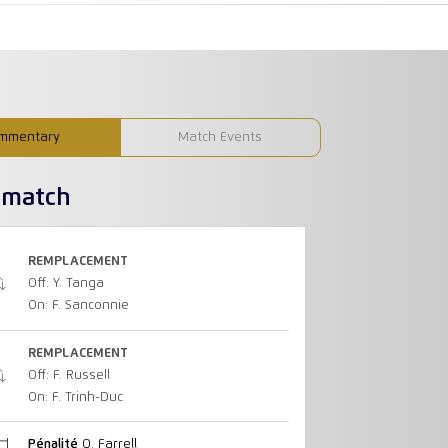
mmentary
Match Events
u match
REMPLACEMENT
Off: Y. Tanga
On: F. Sanconnie
REMPLACEMENT
Off: F. Russell
On: F. Trinh-Duc
Pénalité
O. Farrell