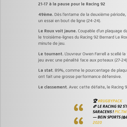
21-17 à la pause pour le Racing 92
49ème.
Dès l’entame de la deuxième période, M
un essai en bout de ligne (24-24).
Le Roux voit jaune.
Coupable d’un plaquage dan
le troisième-lignes du Racing 92 Bernard Le R
minute de jeu.
Le tournant.
L’ouvreur Owen Farrell a scellé l
jeu avec une pénalité face aux poteaux (27-24)
La stat
. 89%, comme le pourcentage de plaquage
ont fait une grosse performance défensive.
Le classement
. Avec cette défaite, le Racing
🏆
#RUGBYPACK
🏉 LE RACING 92 S
SARACENS !
PIC.T
— BEIN SPORTS (@
2020