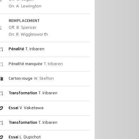
On: A. Lewington
REMPLACEMENT
Off: B. Spencer
On: R. Wigglesworth
Pénalité
T. Iribaren
Pénalité manquée
T. Iribaren
Carton rouge
W. Skelton
Transformation
T. Iribaren
Essai
V. Vakatawa
Transformation
T. Iribaren
Essai
L. Dupichot