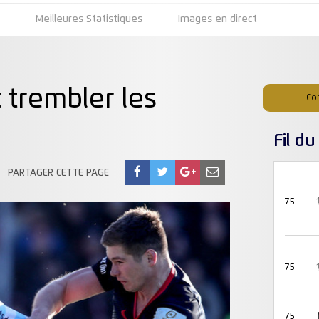
s
Meilleures Statistiques
Images en direct
t trembler les
Co
Fil d
PARTAGER CETTE PAGE
75
75
75