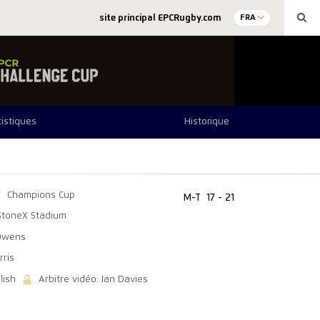
site principal EPCRugby.com
FRA
tistiques
Historique
Champions Cup
M-T
17 - 21
StoneX Stadium
 Owens
rris
lish
Arbitre vidéo: Ian Davies