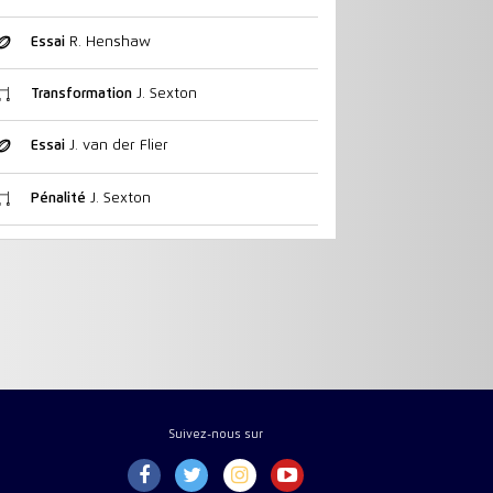
Essai
R. Henshaw
Transformation
J. Sexton
Essai
J. van der Flier
Pénalité
J. Sexton
Suivez-nous sur