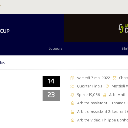
Joueurs
Sta
dus
samedi 7 mai 2022
Cham
14
Quarter Finals
Mattioli
23
Spect: 19,066
Arb: Math
Arbitre assistant 1: Thomas
Arbitre assistant 2: Laurent
Arbitre vidéo: Philippe Bonh