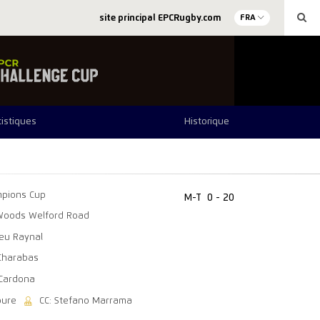
site principal EPCRugby.com
FRA
tistiques
Historique
pions Cup
M-T
0 - 20
 Woods Welford Road
ieu Raynal
 Charabas
 Cardona
oure
CC: Stefano Marrama