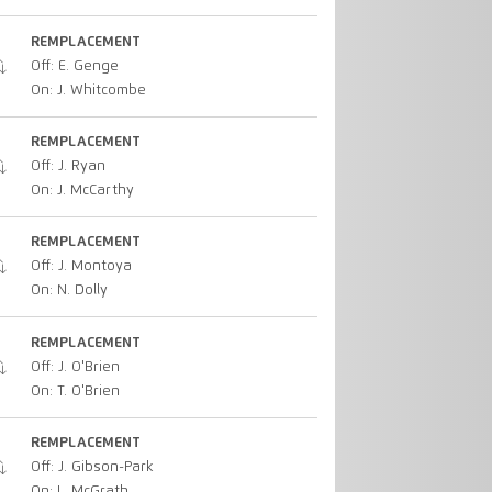
REMPLACEMENT
Off: E. Genge
On: J. Whitcombe
REMPLACEMENT
Off: J. Ryan
On: J. McCarthy
REMPLACEMENT
Off: J. Montoya
On: N. Dolly
REMPLACEMENT
Off: J. O'Brien
On: T. O'Brien
REMPLACEMENT
Off: J. Gibson-Park
On: L. McGrath