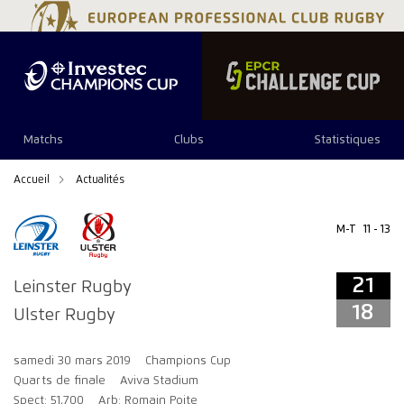
21
18
Matchs
Clubs
Statistiques
Accueil
Actualités
M-T
11 - 13
21
Leinster Rugby
18
Ulster Rugby
samedi 30 mars 2019
Champions Cup
Quarts de finale
Aviva Stadium
Spect: 51,700
Arb: Romain Poite