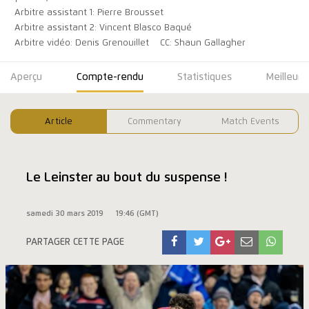
Arbitre assistant 1: Pierre Brousset
Arbitre assistant 2: Vincent Blasco Baqué
Arbitre vidéo: Denis Grenouillet
CC: Shaun Gallagher
Aperçu
Compte-rendu
Statistiques
Meilleure
Article
Commentary
Match Events
Le Leinster au bout du suspense !
samedi 30 mars 2019
19:46 (GMT)
PARTAGER CETTE PAGE