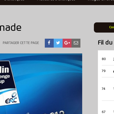
enade
Co
Fil d
PARTAGER CETTE PAGE
80
79
74
67