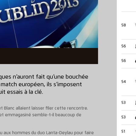
58
56
56
ques n’auront fait qu’une bouchée
54
r match européen, ils s’imposent
t essais à la clé.
53
t Blanc allaient laisser filer cette rencontre.
se, et emmagasiné semble-t-il beaucoup de
53
51
e jeu aux hommes du duo Lanta-Deylau pour faire