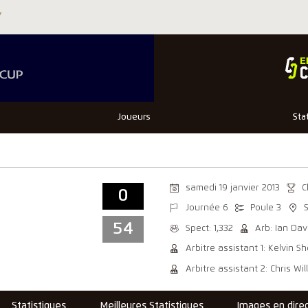
Joueurs
Sta
samedi 19 janvier 2013
C
0
Journée 6
Poule 3
54
Spect: 1,332
Arb: Ian Dav
Arbitre assistant 1: Kelvin S
Arbitre assistant 2: Chris Wil
Statistiques
Meilleures Statistiques
Images en dire