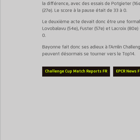
la différence, avec des essais de Potgieter (16e,
(27e). Le score à la pause était de 33 à 0.
Le deuxième acte devait donc être une formali
Lovobalavu (54e), Fuster (57e) et Lacroix (80e) 
0.
Bayonne fait donc ses adieux à l'Amlin Challe
peuvent désormais se tourner vers le Top14.
Challenge Cup Match Reports FR
EPCR News 