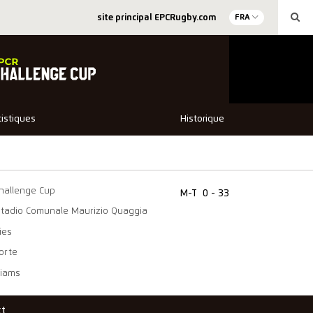
site principal EPCRugby.com
FRA
tistiques
Historique
hallenge Cup
M-T
0 - 33
Stadio Comunale Maurizio Quaggia
ies
horte
liams
ct