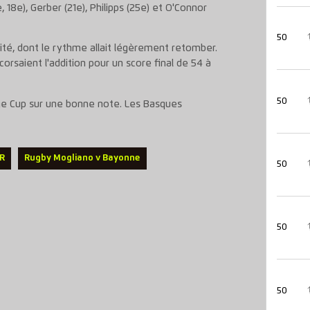
 18e), Gerber (21e), Philipps (25e) et O'Connor
50
té, dont le rythme allait légèrement retomber.
corsaient l'addition pour un score final de 54 à
50
nge Cup sur une bonne note. Les Basques
FR
Rugby Mogliano v Bayonne
50
50
50