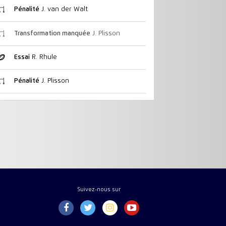
Pénalité
J. van der Walt
Transformation manquée
J. Plisson
Essai
R. Rhule
Pénalité
J. Plisson
Suivez-nous sur