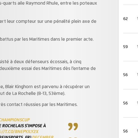
is-quarts aile Raymond Rhule, entre les poteaux
62
rt leur compteur sur une pénalité plein axe de
ttus par les Maritimes dans le premier acte.
59
ésisté à deux défenseurs écossais, à cinq
le deuxième essai des Maritimes dès l’entame de
56
e, Blair Kinghorn est parvenu à récupérer un
but de La Rochelle (8-13, 53ème).
56
s contact réussies par les Maritimes.
CHAMPIONSCUP
DE ROCHELAIS S’IMPOSE À
56
://T.CO/8NEPYJLY2X
BEINSPORTS_FR)
DECEMBER