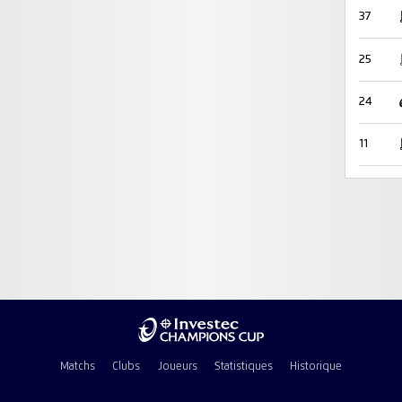
37
25
24
11
Matchs
Clubs
Joueurs
Statistiques
Historique