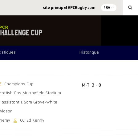
site principal EPCRugby.com
FRA
tistiques
Historique
Champions Cup
M-T
3 - 8
cottish Gas Murrayfield Stadium
e assistant 1: Sam Grove-White
avidson
enemy
CC: Ed Kenny