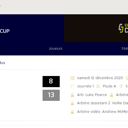
Joueurs
Sta
dus
samedi 12 décembre 2020
8
Journée 1
Poule A
S
13
Arb: Luke Pearce
Arbitr
Arbitre assistant 2: Hollie D
Arbitre vidéo: Andrew McM