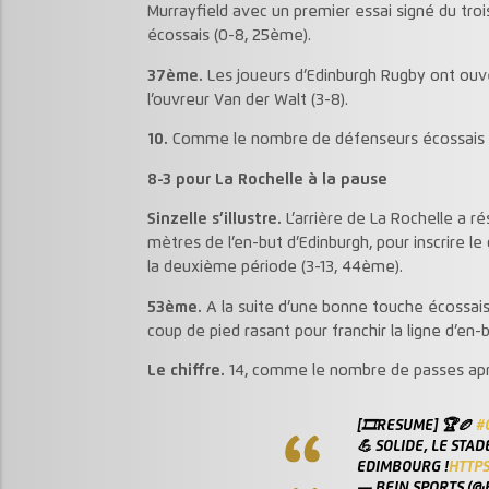
Murrayfield avec un premier essai signé du tro
écossais (0-8, 25ème).
37ème.
Les joueurs d’Edinburgh Rugby ont ouve
l’ouvreur Van der Walt (3-8).
10.
Comme le nombre de défenseurs écossais ba
8-3 pour La Rochelle à la pause
Sinzelle s’illustre.
L’arrière de La Rochelle a r
mètres de l’en-but d’Edinburgh, pour inscrire 
la deuxième période (3-13, 44ème).
53ème.
A la suite d’une bonne touche écossais
coup de pied rasant pour franchir la ligne d’en-
Le chiffre.
14, comme le nombre de passes aprè
[🎞️RESUME] 🏆🏉
#
💪 SOLIDE, LE STA
EDIMBOURG !
HTTPS
— BEIN SPORTS (@