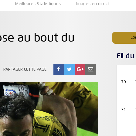
s
Meilleures Statistiques
Images en direct
ose au bout du
Co
Fil d
PARTAGER CETTE PAGE
79
71