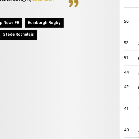
56
p News FR
Edinburgh Rugby
Stade Rochelais
52
51
44
42
41
40