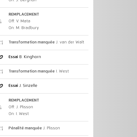
On: S. Berghan
REMPLACEMENT
Off: V. Mata
On: M. Bradbury
Transformation manquée
J. van der Walt
Essai
B. Kinghorn
Transformation manquée
I. West
Essai
J. Sinzelle
REMPLACEMENT
Off: J. Plisson
On: I. West
Pénalité manquée
J. Plisson