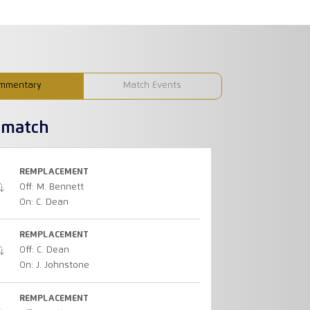
mmentary
Match Events
u match
REMPLACEMENT
Off: M. Bennett
On: C. Dean
REMPLACEMENT
Off: C. Dean
On: J. Johnstone
REMPLACEMENT