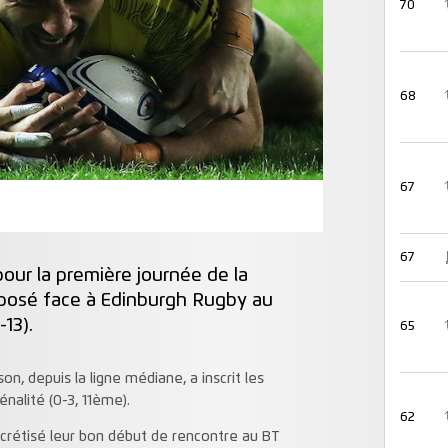
70
68
67
67
our la première journée de la
mposé face à Edinburgh Rugby au
13).
65
on, depuis la ligne médiane, a inscrit les
nalité (0-3, 11ème).
62
crétisé leur bon début de rencontre au BT