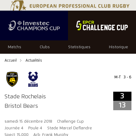
3
13
Matchs
Clubs
Statistiques
Historique
Accueil
Actualités
M-T
3 - 6
3
Stade Rochelais
13
Bristol Bears
samedi 15 décembre 2018
Challenge Cup
Journée 4
Poule 4
Stade Marcel Deflandre
Spect: 15,000
Arb: Frank Murphy