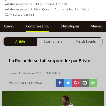
Arbitre assistant 1: Eddie Hogan-O'Connell
Arbitre assistant 2: Oisin Quinn
Arbitre vidéo: Leo Colgan
CC: Maurizio Vancini
Aperçu
Compte-rendu
Statistiques
Meilleure
Article
Commentary
Match Events
La Rochelle se fait surprendre par Bristol
samedi 15 décembre 2018
21:49 (GMT)
PARTAGER CETTE PAGE