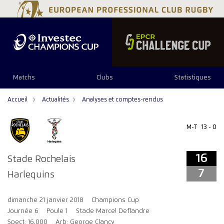
16
7
Matchs
Clubs
Statistiques
Accueil
Actualités
Analyses et comptes-rendus
M-T
13 - 0
16
Stade Rochelais
7
Harlequins
dimanche 21 janvier 2018
Champions Cup
Journée 6
Poule 1
Stade Marcel Deflandre
Spect: 16,000
Arb: George Clancy