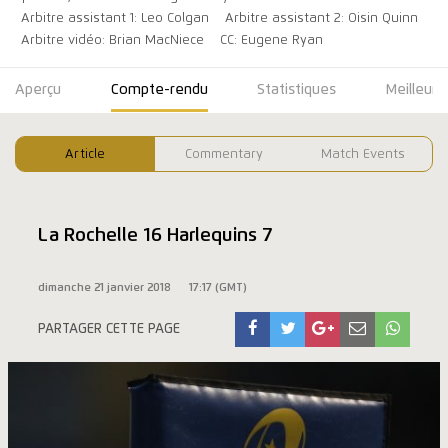
Arbitre assistant 1: Leo Colgan
Arbitre assistant 2: Oisin Quinn
Arbitre vidéo: Brian MacNiece
CC: Eugene Ryan
Aperçu
Compte-rendu
Statistiques
Meilleure
Article
Commentary
Match Events
La Rochelle 16 Harlequins 7
dimanche 21 janvier 2018
17:17 (GMT)
PARTAGER CETTE PAGE