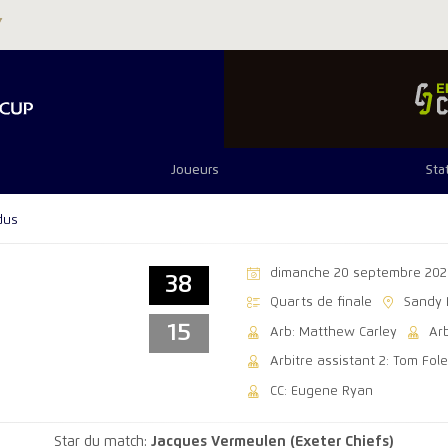
Joueurs
Sta
dus
dimanche 20 septembre 202
38
Quarts de finale
Sandy 
15
Arb: Matthew Carley
Arb
Arbitre assistant 2: Tom Fol
CC: Eugene Ryan
Star du match:
Jacques Vermeulen (Exeter Chiefs)