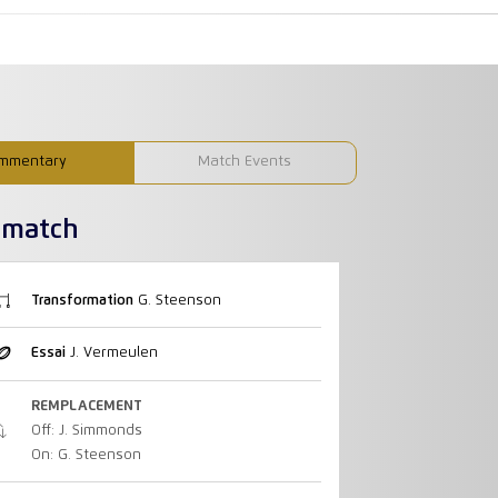
mmentary
Match Events
u match
Transformation
G. Steenson
Essai
J. Vermeulen
REMPLACEMENT
Off: J. Simmonds
On: G. Steenson