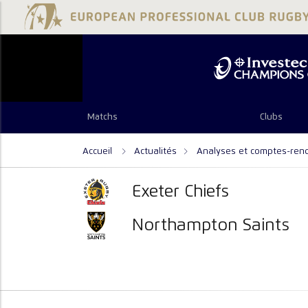
Matchs
Clubs
Accueil
Actualités
Analyses et comptes-ren
Exeter Chiefs
Northampton Saints