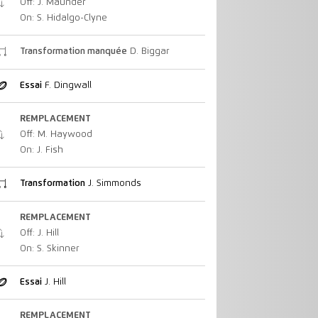
Off: J. Maunder
On: S. Hidalgo-Clyne
Transformation manquée
D. Biggar
Essai
F. Dingwall
REMPLACEMENT
Off: M. Haywood
On: J. Fish
Transformation
J. Simmonds
REMPLACEMENT
Off: J. Hill
On: S. Skinner
Essai
J. Hill
REMPLACEMENT