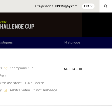
site principal EPCRugby.com
FRA
tistiques
Historique
0
Champions Cup
M-T
14 - 10
Park
itre assistant 1: Luke Pearce
ey
Arbitre vidéo: Stuart Terheege