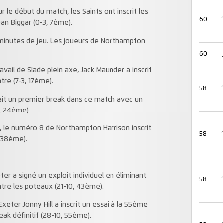
 le début du match, les Saints ont inscrit les
60
an Biggar (0-3, 7ème).
minutes de jeu. Les joueurs de Northampton
60
vail de Slade plein axe, Jack Maunder a inscrit
tre (7-3, 17ème).
58
ait un premier break dans ce match avec un
, 24ème).
s, le numéro 8 de Northampton Harrison inscrit
58
, 38ème).
ter a signé un exploit individuel en éliminant
58
ntre les poteaux (21-10, 43ème).
eter Jonny Hill a inscrit un essai à la 55ème
ak définitif (28-10, 55ème).