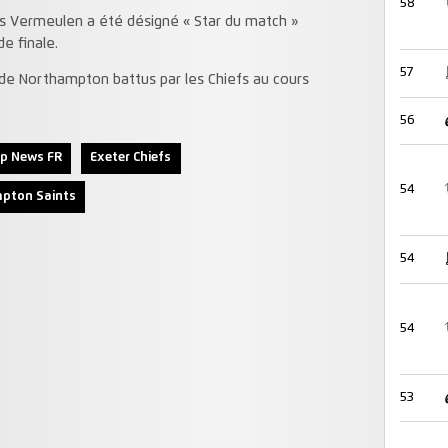
58
es Vermeulen a été désigné « Star du match »
e finale.
57
e Northampton battus par les Chiefs au cours
56
p News FR
Exeter Chiefs
54
pton Saints
54
54
53