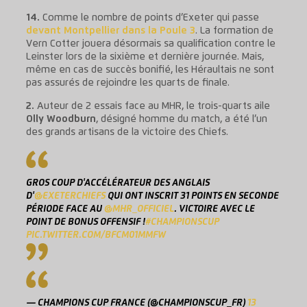
14.
Comme le nombre de points d’Exeter qui passe
devant Montpellier dans la Poule 3
. La formation de
Vern Cotter jouera désormais sa qualification contre le
Leinster lors de la sixième et dernière journée. Mais,
même en cas de succès bonifié, les Héraultais ne sont
pas assurés de rejoindre les quarts de finale.
2.
Auteur de 2 essais face au MHR, le trois-quarts aile
Olly Woodburn
, désigné homme du match, a été l’un
des grands artisans de la victoire des Chiefs.
GROS COUP D'ACCÉLÉRATEUR DES ANGLAIS
D'
@EXETERCHIEFS
QUI ONT INSCRIT 31 POINTS EN SECONDE
PÉRIODE FACE AU
@MHR_OFFICIEL
. VICTOIRE AVEC LE
POINT DE BONUS OFFENSIF !
#CHAMPIONSCUP
PIC.TWITTER.COM/BFCM01MMFW
— CHAMPIONS CUP FRANCE (@CHAMPIONSCUP_FR)
13