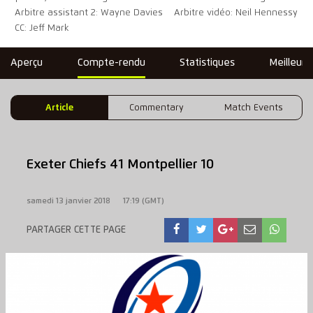
Arbitre assistant 2: Wayne Davies
Arbitre vidéo: Neil Hennessy
CC: Jeff Mark
Aperçu
Compte-rendu
Statistiques
Meilleure
Article
Commentary
Match Events
Exeter Chiefs 41 Montpellier 10
samedi 13 janvier 2018
17:19 (GMT)
PARTAGER CETTE PAGE