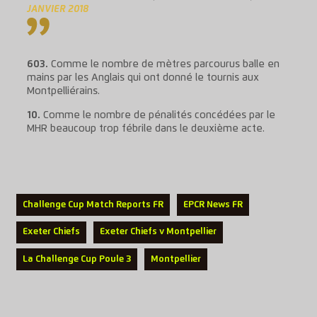
JANVIER 2018
603.
Comme le nombre de mètres parcourus balle en
mains par les Anglais qui ont donné le tournis aux
Montpelliérains.
10.
Comme le nombre de pénalités concédées par le
MHR beaucoup trop fébrile dans le deuxième acte.
Challenge Cup Match Reports FR
EPCR News FR
Exeter Chiefs
Exeter Chiefs v Montpellier
La Challenge Cup Poule 3
Montpellier