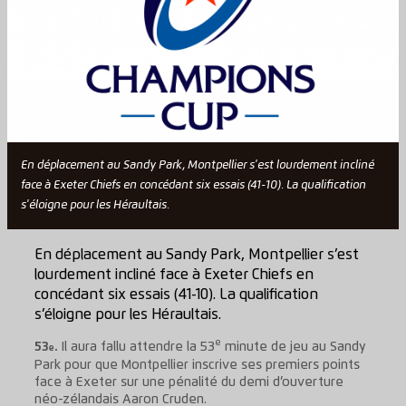
En déplacement au Sandy Park, Montpellier s'est lourdement incliné
face à Exeter Chiefs en concédant six essais (41-10). La qualification
s'éloigne pour les Héraultais.
En déplacement au Sandy Park, Montpellier s’est
lourdement incliné face à Exeter Chiefs en
concédant six essais (41-10). La qualification
s’éloigne pour les Héraultais.
e
53
.
Il aura fallu attendre la 53
minute de jeu au Sandy
e
Park pour que Montpellier inscrive ses premiers points
face à Exeter sur une pénalité du demi d’ouverture
néo-zélandais Aaron Cruden.