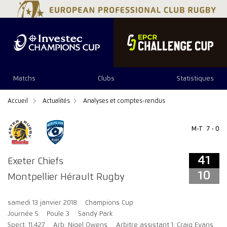
41
10
Matchs
Clubs
Statistiques
Accueil
Actualités
Analyses et comptes-rendus
M-T
7 - 0
41
Exeter Chiefs
10
Montpellier Hérault Rugby
samedi 13 janvier 2018
Champions Cup
Journée 5
Poule 3
Sandy Park
Spect: 11,427
Arb: Nigel Owens
Arbitre assistant 1: Craig Evans