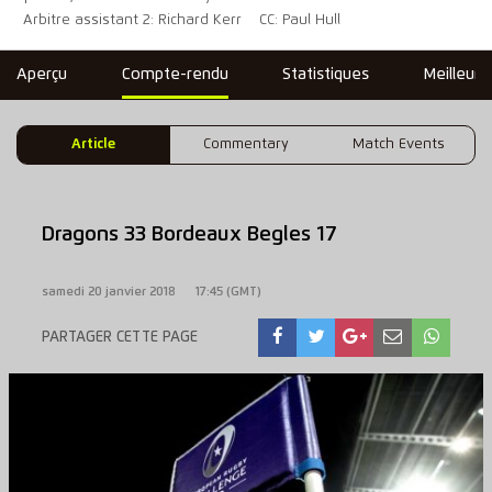
Arbitre assistant 2: Richard Kerr
CC: Paul Hull
Aperçu
Compte-rendu
Statistiques
Meilleure
Article
Commentary
Match Events
Dragons 33 Bordeaux Begles 17
samedi 20 janvier 2018
17:45 (GMT)
PARTAGER CETTE PAGE