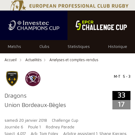
33
17
Matchs
Clubs
Statistiques
Historique
Accueil
Actualités
Analyses et comptes-rendus
M-T
5 - 3
33
Dragons
17
Union Bordeaux-Bègles
samedi 20 janvier 2018
Challenge Cup
Journée 6
Poule 1
Rodney Parade
Spect: 4,017
Arb: Tom Foley
Arbitre assistant 1: Shane Kierans