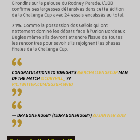
Girondins sur la pelouse du Rodney Parade. L’UBB
confirme ses largesses défensives dans cette édition
de la Challenge Cup avec 24 essais encaissés au total.
71%.
Comme la possession des Gallois qui ont
nettement dominé les débats face à l’Union Bordeaux
Bègles même s’ils devront attendre l'issue de toutes
les rencontres pour savoir s'ils rejoignent les phases
finales de la Challenge Cup.
CONGRATULATIONS TO TONIGHT’S
@ERCHALLENGECUP
MAN
OF THE MATCH
@CORYHILL_
??
PIC.TWITTER.COM/GGZ674SW1O
— DRAGONS RUGBY (@DRAGONSRUGBY)
20 JANVIER 2018