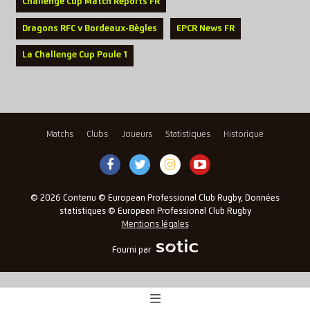
Challenge Cup Match Reports FR
Dragons RFC v Bordeaux-Bègles
EPCR News FR
La Challenge Cup Poule 1
Matchs
Clubs
Joueurs
Statistiques
Historique
© 2026 Contenu © European Professional Club Rugby, Données
statistiques © European Professional Club Rugby
Mentions légales
Fourni par