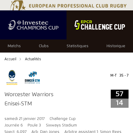
57
14
Matchs
Clubs
Statistiques
Historique
Accueil
Actualités
M-T
35 - 7
57
Worcester Warriors
14
Enisei-STM
samedi 21 janvier 2017
Challenge Cup
Journée 6
Poule 3
Sixways Stadium
Spect: 6,097
Arb: Dan Jones
Arbitre assistant 1: Simon Rees