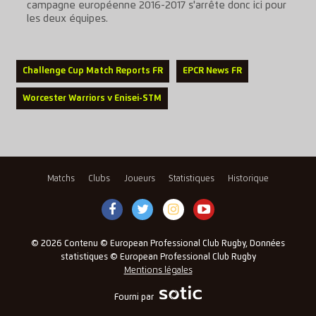
campagne européenne 2016-2017 s'arrête donc ici pour
les deux équipes.
Challenge Cup Match Reports FR
EPCR News FR
Worcester Warriors v Enisei-STM
Matchs
Clubs
Joueurs
Statistiques
Historique
© 2026 Contenu © European Professional Club Rugby, Données
statistiques © European Professional Club Rugby
Mentions légales
Fourni par