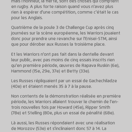
mais l'honneur, la fierté, sont des choses qui comptent
en rugby. A plus forte raison quand vous n'avez plus
rien à espérer d'une compétition, comme c'était le cas
pour les Anglais.
Quatrième de la poule 3 de Challenge Cup après cinq
journées sur la scène européenne, les Warriors jouaient
donc pour prendre une revanche sur l'Enisei-STM, ainsi
que pour dérober aux Russes la troisième place.
Et les Warriors n'ont pas fait dans la dentelle devant
leur public, avec pas moins de cinq essais inscrits rien
qu'en première période, œuvres de Rapava Ruskin (6e),
Hammond (15e, 29e, 37e) et Betty (33e).
Les Russes répliquaient par un essai de Gachechiladze
(40e) et étaient menés 35 à 7 à la pause.
Non contents de la démonstration réalisée en première
période, les Warriors allaient trouver le chemin de l'en-
trois nouvelles fois par Howard (45e), Ripper Smith
(78e) et Stelling (80e, plus un essai de pénalité (68e).
Là aussi, les Russes répondaient avec une réalisation
de Morozov (53e) et s'inclinaient donc 57 à 14. La