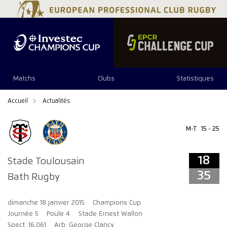
18
35
Matchs
Clubs
Statistiques
Accueil
Actualités
M-T
15 - 25
18
Stade Toulousain
35
Bath Rugby
dimanche 18 janvier 2015
Champions Cup
Journée 5
Poule 4
Stade Ernest Wallon
Spect: 16,061
Arb: George Clancy