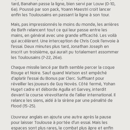
tard, Banahan passe la ligne, bien servi par Louw (0-10,
6e). Poussé par son pack, Yoann Maestri croit lancer
enfin les Toulousains en passant la ligne à son tour.
Mais, pas impressionnés le moins du monde, les arrières
de Bath relancent tout ce qui leur passe entre les
mains, en général avec une grande efficacité. Les voilà
qui accélèrent. Une interception de Chris Cook l’envoie à
l’essai. Deux minutes plus tard, Jonathan Joseph en
inscrit un troisième, qui aurait pu totalement assommer
les Toulousains (7-22, 26e).
Chaque missile lancé par Bath semble percer la coque
Rouge et Noire. Sauf quand Watson est empêché
d’aplatir l’essai du Bonus par Clerc. Suffisant pour
réveiller les joueurs de Guy Novès. Côté fermé, Yohan
Huget cadre et déborde Agulla et Garvey, interdit
devant la course virevoltante de l’ailier international. Il
relance les siens, aidé à la sirène par une pénalité de
Flood (15-25).
L’ouvreur anglais en ajoute une autre après la pause
pour laisser Toulouse à portée d’un essai. Mais les
espaces sont plus rares, le combat plus âpre et enfin