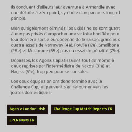
Ils concluent d'ailleurs leur aventure à Armandie avec
une défaite à zéro point, symbole d'un parcours long et
pénible.
Bien qu'également éliminés, les Exilés ne se sont quant
à eux pas privés d'empocher une victoire bonifiée pour
leur dernière sortie européenne de la saison, grâce aux
quatre essais de Narraway (4e), Fowlie (17e), Smallbone
(28e) et Mulchrone (65e) plus un essai de pénalité (75e).
Dépassés, les Agenais aplatissaient tout de même à
deux reprises par l'intermédiaire de Nakosi (31e) et
Narjissi (51e), trop peu pour se consoler.
Les deux équipes en ont donc terminé avec la
Challenge Cup, et peuvent s'en retourner vers les
joutes domestiques.
Agen v London Irish
Challenge Cup Match Reports FR
EPCR News FR