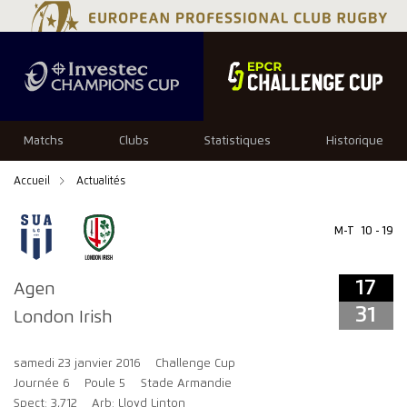
17
31
Matchs
Clubs
Statistiques
Historique
Accueil
Actualités
M-T
10 - 19
17
Agen
31
London Irish
samedi 23 janvier 2016
Challenge Cup
Journée 6
Poule 5
Stade Armandie
Spect: 3,712
Arb: Lloyd Linton